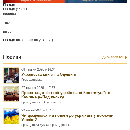
Погода
Погода у
Києві
вологість:
тиск:
вітер:
Погода на
sinoptik.ua
у Вінниці
Новини
Дивитися всі
08 червня 2026 о 16:34
Українська книга на Одещині
Громадянська
27 травня 2026 о 17:37
Презентація «Історії української Конституції» в
Камʼянець-Подільську
Громадянська
,
Суспільство
22 квітня 2026 о 16:17
Чи діждемося ми поваги до українців у воюючій
Україні?
Громадська думка
,
Громадянська