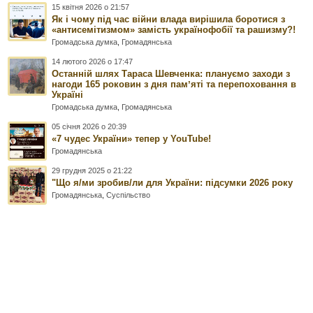
15 квітня 2026 о 21:57
Як і чому під час війни влада вирішила боротися з
«антисемітизмом» замість українофобії та рашизму?!
Громадська думка
,
Громадянська
14 лютого 2026 о 17:47
Останній шлях Тараса Шевченка: плануємо заходи з
нагоди 165 роковин з дня памʼяті та перепоховання в
Україні
Громадська думка
,
Громадянська
05 січня 2026 о 20:39
«7 чудес України» тепер у YouTube!
Громадянська
29 грудня 2025 о 21:22
"Що я/ми зробив/ли для України: підсумки 2026 року
Громадянська
,
Суспільство