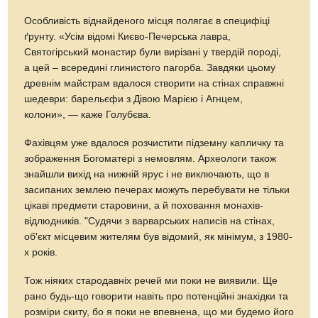
Особливість віднайденого місця полягає в специфіці
ґрунту. «Усім відомі Києво-Печерська лавра,
Святогірський монастир були вирізані у твердій породі,
а цей – всередині глинистого пагорба. Завдяки цьому
древнім майстрам вдалося створити на стінах справжні
шедеври: барельєфи з Дівою Марією і Агнцем,
колони», — каже Голубєва.
Фахівцям уже вдалося розчистити підземну капличку та
зображення Богоматері з немовлям. Археологи також
знайшли вихід на нижній ярус і не виключають, що в
засипаних землею печерах можуть перебувати не тільки
цікаві предмети старовини, а й поховання монахів-
відлюдників. "Судячи з варварських написів на стінах,
об'єкт місцевим жителям був відомий, як мінімум, з 1980-
х років.
Тож ніяких стародавніх речей ми поки не виявили. Ще
рано будь-що говорити навіть про потенційні знахідки та
розміри скиту, бо я поки не впевнена, що ми будемо його