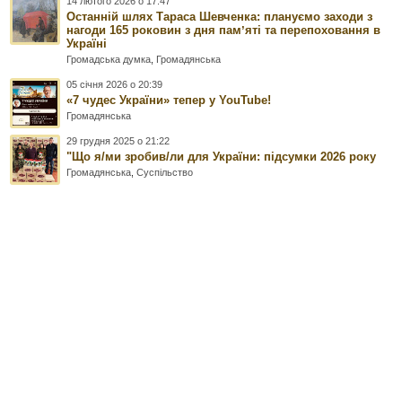
14 лютого 2026 о 17:47
Останній шлях Тараса Шевченка: плануємо заходи з
нагоди 165 роковин з дня памʼяті та перепоховання в
Україні
Громадська думка
,
Громадянська
05 січня 2026 о 20:39
«7 чудес України» тепер у YouTube!
Громадянська
29 грудня 2025 о 21:22
"Що я/ми зробив/ли для України: підсумки 2026 року
Громадянська
,
Суспільство