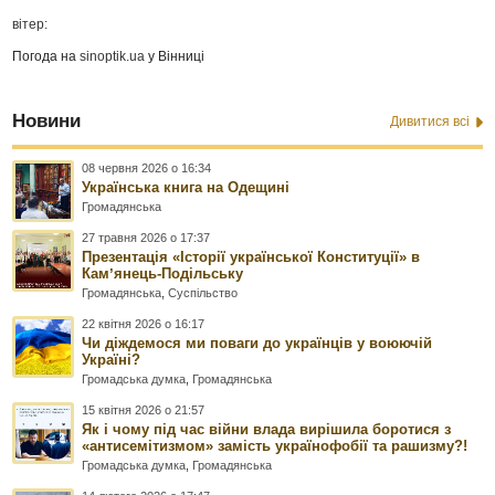
вітер:
Погода на
sinoptik.ua
у Вінниці
Новини
Дивитися всі
08 червня 2026 о 16:34
Українська книга на Одещині
Громадянська
27 травня 2026 о 17:37
Презентація «Історії української Конституції» в
Камʼянець-Подільську
Громадянська
,
Суспільство
22 квітня 2026 о 16:17
Чи діждемося ми поваги до українців у воюючій
Україні?
Громадська думка
,
Громадянська
15 квітня 2026 о 21:57
Як і чому під час війни влада вирішила боротися з
«антисемітизмом» замість українофобії та рашизму?!
Громадська думка
,
Громадянська