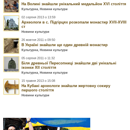
На Волині знайшли унікальний медальйон XVI століття
Культурна
,
Новини культури
02 серпня 2013 о 13:59
Археологи в с. Підгірцях розкопали монастир XVII-XVIII
ст
Новини культури
26 жовтня 2011 о 09:50
В Україні знайшли ще один древній монастир
Культурна
,
Новини культури
05 серпня 2011 о 11:32
Біля древньої Пересопниці знайшли дві унікальні
іконки ХІІ століття
Культурна
,
Новини культури
15 травня 2013 о 15:08
На Кубані археологи знайшли жертовну сокиру
першого століття
Новини культури