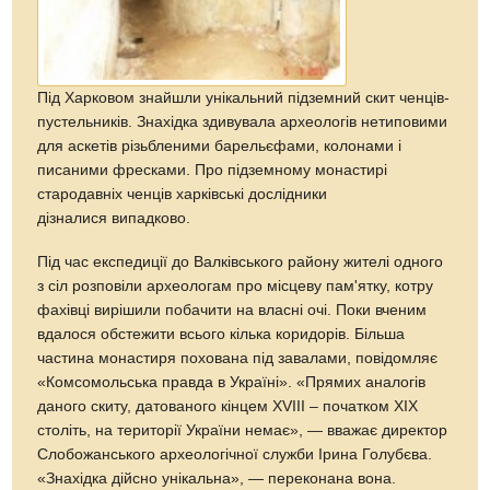
Під Харковом знайшли унікальний підземний скит ченців-
пустельників. Знахідка здивувала археологів нетиповими
для аскетів різьбленими барельєфами, колонами і
писаними фресками. Про підземному монастирі
стародавніх ченців харківські дослідники
дізналися випадково.
Під час експедиції до Валківського району жителі одного
з сіл розповіли археологам про місцеву пам'ятку, котру
фахівці вирішили побачити на власні очі. Поки вченим
вдалося обстежити всього кілька коридорів. Більша
частина монастиря похована під завалами, повідомляє
«Комсомольська правда в Україні». «Прямих аналогів
даного скиту, датованого кінцем XVIII – початком XIX
століть, на території України немає», — вважає директор
Слобожанського археологічної служби Ірина Голубєва.
«Знахідка дійсно унікальна», — переконана вона.