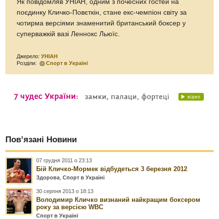
Як повідомляв УНІАН, одним з почесних гостей на
поєдинку Кличко-Повєткін, стане екс-чемпіон світу за
чотирма версіями знаменитий британський боксер у
суперважкій вазі Леннокс Льюїс.
Джерело:
УНІАН
Розділи:
Спорт в Україні
Пов’язані Новини
07 грудня 2011 о 23:13
Бій Кличко-Мормек відбудеться 3 березня 2012
Здорова
,
Спорт в Україні
30 серпня 2013 о 18:13
Володимир Кличко визнаний найкращим боксером
року за версією WBC
Спорт в Україні