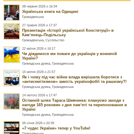
08 червня 2026 о 16:34
Українська книга на Одещині
Громадянська
27 травня 2026 о 17:37
Презентація «Історії української Конституції» в
Камʼянець-Подільську
Громадянська
,
Суспільство
22 квітня 2026 о 16:17
Чи діждемося ми поваги до українців у воюючій
Україні?
Громадська думка
,
Громадянська
15 квітня 2026 о 21:57
Як і чому під час війни влада вирішила боротися з
«антисемітизмом» замість українофобії та рашизму?!
Громадська думка
,
Громадянська
14 лютого 2026 о 17:47
Останній шлях Тараса Шевченка: плануємо заходи з
нагоди 165 роковин з дня памʼяті та перепоховання в
Україні
Громадська думка
,
Громадянська
05 січня 2026 о 20:39
«7 чудес України» тепер у YouTube!
Громадянська