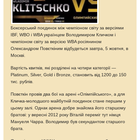
Боксерський поєдинок між чемпіоном світу за версіями
IBF, WBO і WBA українцем Володимиром Кличком і
чемпіоном світу за версією WBA росіянином
Олександром Повєткіним відбудеться завтра, 5 жовтня, в
Москві.
Вартість квитків, які розділені на чотири категорії —
Platinum, Silver, Gold і Bronze, становить від 1200 до 150
тис. рублів.
Повєткін провів два бої на арені «Олімпійського»​​, а для
Кличка-молодшого майбутній поєдинок стане першим у
цьому залі. Однак арена добре знайома його старшому
братові: у вересні 2012 року Віталій переміг тут німця
Мануеля Чарра. Володимир був секундантом старшого
брата.