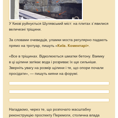
У Києві руйнується Шулявський міст: на плитах з´явилися
величезні тріщини.
За словами очевидців, уламки моста регулярно падають
прямо на тротуар, пишуть «
Київ. Коментарі»
.
«Все в тріщинах. Відколюються шматки бетону. Взимку
в ці щілини затікає вода і розриває їх ще сильніше.
Зверніть увагу на розмір щілини і те, що опори почали
просідати», — пишуть кияни на форумі.
Нагадаємо, через те, що розпочато масштабну
реконструкцію проспекту Перемоги, столична влада