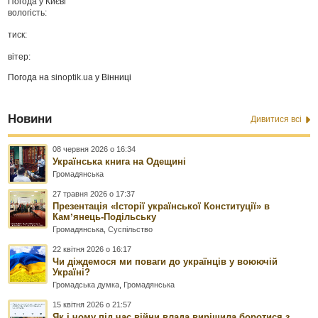
Погода у
Києві
вологість:
тиск:
вітер:
Погода на
sinoptik.ua
у Вінниці
Новини
Дивитися всі
08 червня 2026 о 16:34
Українська книга на Одещині
Громадянська
27 травня 2026 о 17:37
Презентація «Історії української Конституції» в
Камʼянець-Подільську
Громадянська
,
Суспільство
22 квітня 2026 о 16:17
Чи діждемося ми поваги до українців у воюючій
Україні?
Громадська думка
,
Громадянська
15 квітня 2026 о 21:57
Як і чому під час війни влада вирішила боротися з