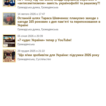
«антисемітизмом» замість українофобії та рашизму?!
Громадська думка
,
Громадянська
14 лютого 2026 о 17:47
Останній шлях Тараса Шевченка: плануємо заходи з
нагоди 165 роковин з дня памʼяті та перепоховання в
Україні
Громадська думка
,
Громадянська
05 січня 2026 о 20:39
«7 чудес України» тепер у YouTube!
Громадянська
29 грудня 2025 о 21:22
"Що я/ми зробив/ли для України: підсумки 2026 року
Громадянська
,
Суспільство