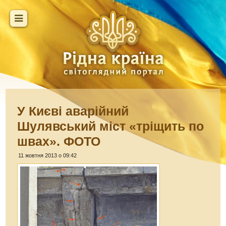
У Києві аварійний
Шулявський міст «​тріщить по
швах». ФОТО
11 жовтня 2013 о 09:42