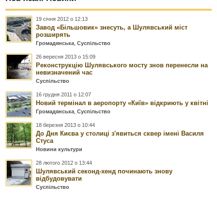
19 січня 2012 о 12:13
Завод «Більшовик» знесуть, а Шулявський міст
розширять
Громадянська
,
Суспільство
26 вересня 2013 о 15:09
Реконструкцію Шулявського мосту знов перенесли на
невизначений час
Суспільство
16 грудня 2011 о 12:07
Новий термінал в аеропорту «Київ» відкриють у квітні
Громадянська
,
Суспільство
18 березня 2013 о 10:44
До Дня Києва у столиці з'явиться сквер імені Василя
Стуса
Новини культури
28 лютого 2012 о 13:44
Шулявський секонд-хенд починають знову
відбудовувати
Суспільство