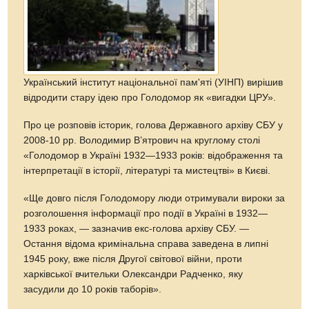
Український інститут національної пам'яті (УІНП) вирішив
відродити стару ідею про Голодомор як «вигадки ЦРУ».
Про це розповів історик, голова Державного архіву СБУ у
2008-10 рр. Володимир В’ятрович на круглому столі
«Голодомор в Україні 1932—1933 років: відображення та
інтерпретації в історії, літературі та мистецтві» в Києві.
«Ще довго після Голодомору люди отримували вироки за
розголошення інформації про події в Україні в 1932—
1933 роках, — зазначив екс-голова архіву СБУ. —
Остання відома кримінальна справа заведена в липні
1945 року, вже після Другої світової війни, проти
харківської вчительки Олександри Радченко, яку
засудили до 10 років таборів».