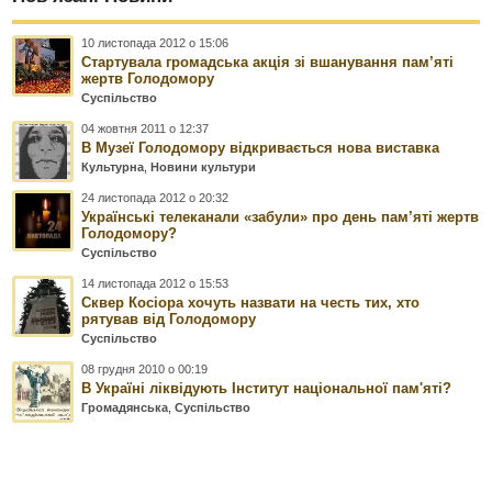
10 листопада 2012 о 15:06
Стартувала громадська акція зі вшанування пам’яті
жертв Голодомору
Суспільство
04 жовтня 2011 о 12:37
В Музеї Голодомору відкривається нова виставка
Культурна
,
Новини культури
24 листопада 2012 о 20:32
Українські телеканали «забули» про день пам’яті жертв
Голодомору?
Суспільство
14 листопада 2012 о 15:53
Сквер Косіора хочуть назвати на честь тих, хто
рятував від Голодомору
Суспільство
08 грудня 2010 о 00:19
В Україні ліквідують Інститут національної пам'яті?
Громадянська
,
Суспільство