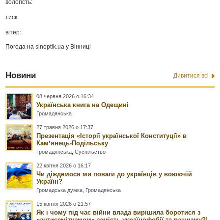
вологість:
тиск:
вітер:
Погода на
sinoptik.ua
у Вінниці
Новини
Дивитися всі
08 червня 2026 о 16:34
Українська книга на Одещині
Громадянська
27 травня 2026 о 17:37
Презентація «Історії української Конституції» в
Камʼянець-Подільську
Громадянська
,
Суспільство
22 квітня 2026 о 16:17
Чи діждемося ми поваги до українців у воюючій
Україні?
Громадська думка
,
Громадянська
15 квітня 2026 о 21:57
Як і чому під час війни влада вирішила боротися з
«антисемітизмом» замість українофобії та рашизму?!