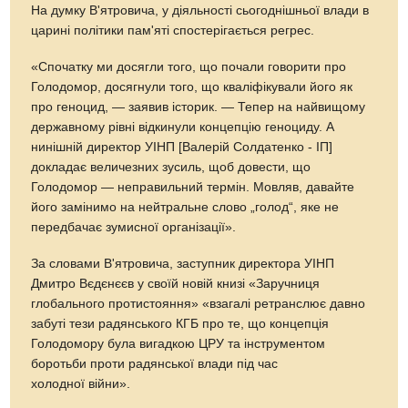
На думку В'ятровича, у діяльності сьогоднішньої влади в
царині політики пам'яті спостерігається регрес.
«Спочатку ми досягли того, що почали говорити про
Голодомор, досягнули того, що кваліфікували його як
про геноцид, — заявив історик. — Тепер на найвищому
державному рівні відкинули концепцію геноциду. А
нинішній директор УІНП [Валерій Солдатенко - ІП]
докладає величезних зусиль, щоб довести, що
Голодомор — неправильний термін. Мовляв, давайте
його замінимо на нейтральне слово „голод“, яке не
передбачає зумисної організації».
За словами В'ятровича, заступник директора УІНП
Дмитро Вєдєнєєв у своїй новій книзі «Заручниця
глобального протистояння» «взагалі ретранслює давно
забуті тези радянського КГБ про те, що концепція
Голодомору була вигадкою ЦРУ та інструментом
боротьби проти радянської влади під час
холодної війни».