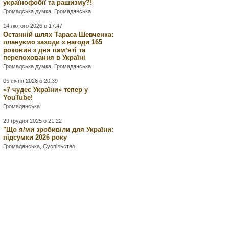
українофобії та рашизму?!
Громадська думка
,
Громадянська
14 лютого 2026 о 17:47
Останній шлях Тараса Шевченка:
плануємо заходи з нагоди 165
роковин з дня памʼяті та
перепоховання в Україні
Громадська думка
,
Громадянська
05 січня 2026 о 20:39
«7 чудес України» тепер у
YouTube!
Громадянська
29 грудня 2025 о 21:22
"Що я/ми зробив/ли для України:
підсумки 2026 року
Громадянська
,
Суспільство