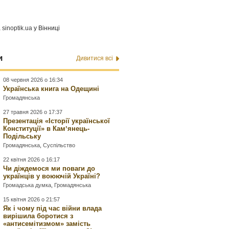
а
sinoptik.ua
у Вінниці
и
Дивитися всі
08 червня 2026 о 16:34
Українська книга на Одещині
Громадянська
27 травня 2026 о 17:37
Презентація «Історії української
Конституції» в Камʼянець-
Подільську
Громадянська
,
Суспільство
22 квітня 2026 о 16:17
Чи діждемося ми поваги до
українців у воюючій Україні?
Громадська думка
,
Громадянська
15 квітня 2026 о 21:57
Як і чому під час війни влада
вирішила боротися з
«антисемітизмом» замість