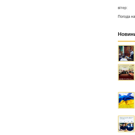
вітер:
Погода н
Новин