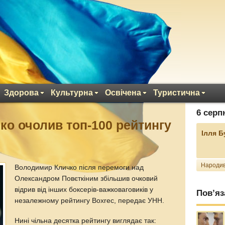
Здорова
Культурна
Освічена
Туристична
6 серп
о очолив топ-100 рейтингу
Ілля 
Народив
Володимир Кличко після перемоги над
Олександром Повєткіним збільшив очковий
відрив від інших боксерів-важковаговиків у
Пов’яз
незалежному рейтингу Boxrec, передає УНН.
Нині чільна десятка рейтингу виглядає так: