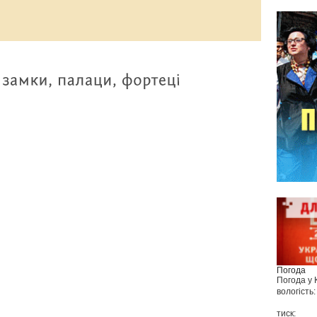
Погода
Погода у
вологість:
тиск: