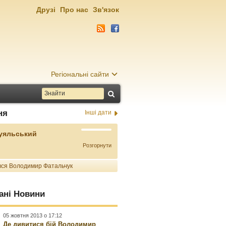
Друзі
Про нас
Зв'язок
Регіональні сайти
ня
Інші дати
Буяльський
Розгорнути
ся Володимир Фатальчук
ані Новини
05 жовтня 2013 о 17:12
Де дивитися бій Володимир