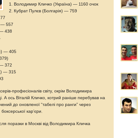
1. Володимир Кличко (Україна) — 1160 очок
2. Кубрат Пулєв (Болгарія) — 759
577
) — 557
 — 438
4
я) — 405
379)
 — 372
а) — 315
93
оксерів-професіоналів світу, окрім Володимира
і. А ось Віталій Кличко, котрий раніше перебував на
ючений до оновленої “табелі про ранги” через
боксерської кар’єри.
сля поразки в Москві від Володимира Кличка