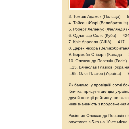
3. Томаш Адамек (Польща) — 
4. Тайсон Ф’юрі (Велибританія
5. Роберт Хеленіус (Фінляндія)
6. Одланьєр Соліс (Куба) — 42
7. Кріс Арреола (США) — 417
8. Дерек Чісора (Великобритан
9. Бермейн Стіверн (Канада — 
10. Олександр Повєткін (Росія)
...13. Вячеслав Глазков (Україн
...68. Олег Платов (Україна) — 
Як бачимо, у провідній сотні б
Кличка, присутні ще два українц
другій позиції рейтингу, не вкл
невизначеність з продовженням 
Росіянин Олександр Повєткін пі
опустився з 5-го на 10-те місце.