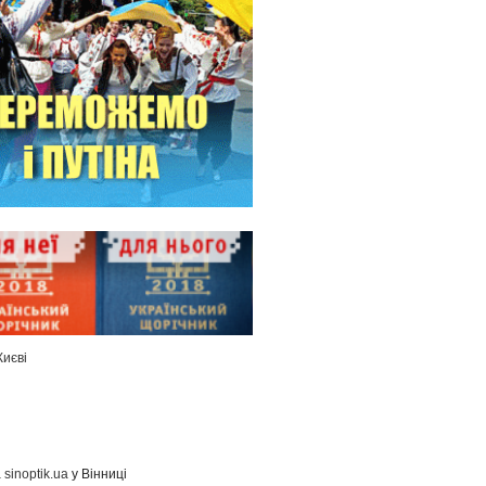
Києві
а
sinoptik.ua
у Вінниці