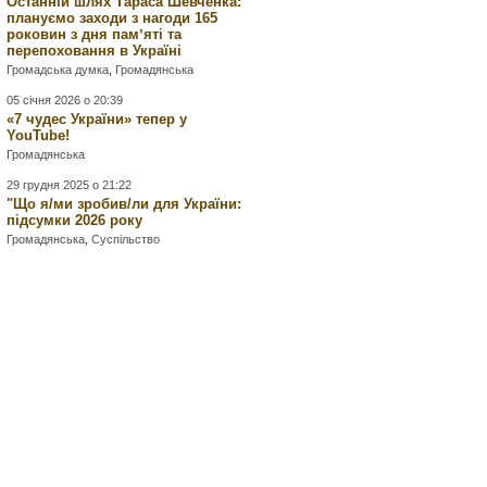
Останній шлях Тараса Шевченка:
плануємо заходи з нагоди 165
роковин з дня памʼяті та
перепоховання в Україні
Громадська думка
,
Громадянська
05 січня 2026 о 20:39
«7 чудес України» тепер у
YouTube!
Громадянська
29 грудня 2025 о 21:22
"Що я/ми зробив/ли для України:
підсумки 2026 року
Громадянська
,
Суспільство