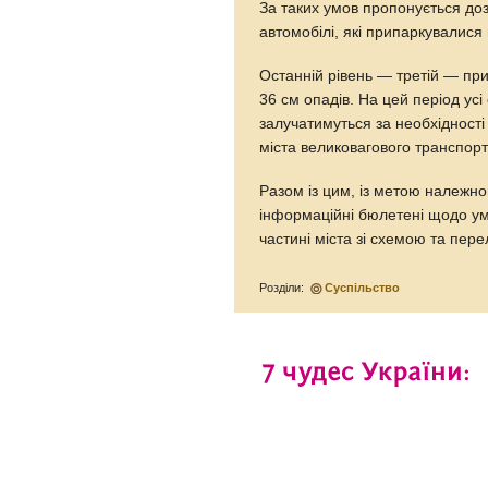
За таких умов пропонується до
автомобілі, які припаркувалися 
Останній рівень — третій — пр
36 см опадів. На цей період усі
залучатимуться за необхідност
міста великовагового транспорт
Разом із цим, із метою належн
інформаційні бюлетені щодо умо
частині міста зі схемою та пере
Розділи:
Суспільство