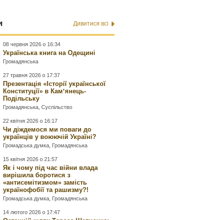
и
Дивитися всі
08 червня 2026 о 16:34
Українська книга на Одещині
Громадянська
27 травня 2026 о 17:37
Презентація «Історії української
Конституції» в Камʼянець-
Подільську
Громадянська
,
Суспільство
22 квітня 2026 о 16:17
Чи діждемося ми поваги до
українців у воюючій Україні?
Громадська думка
,
Громадянська
15 квітня 2026 о 21:57
Як і чому під час війни влада
вирішила боротися з
«антисемітизмом» замість
українофобії та рашизму?!
Громадська думка
,
Громадянська
14 лютого 2026 о 17:47