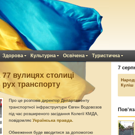
Здорова
Культурна
Освічена
Туристична
7 серп
 77 вулицях столиці
Народ
 рух транспорту
Куліш
Про це розповів директор Департаменту
транспортної інфраструктури Євген Водовозов
Пов’яз
під час розширеного засідання Колегії КМДА,
повідомляє
Українська правда.
Обмеження буде вводитися за допомогою