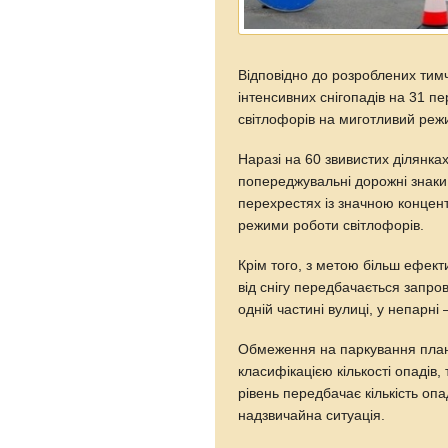
Відповідно до розроблених тимч
інтенсивних снігопадів на 31 
світлофорів на миготливий реж
Наразі на 60 звивистих ділянка
попереджувальні дорожні знаки
перехрестях із значною концент
режими роботи світлофорів.
Крім того, з метою більш ефект
від снігу передбачається запро
одній частині вулиці, у непарні 
Обмеження на паркування плану
класифікацією кількості опадів,
рівень передбачає кількість опа
надзвичайна ситуація.