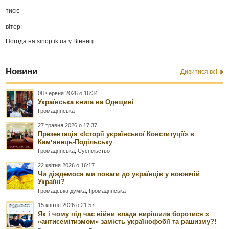
тиск:
вітер:
Погода на
sinoptik.ua
у Вінниці
Новини
Дивитися всі
08 червня 2026 о 16:34
Українська книга на Одещині
Громадянська
27 травня 2026 о 17:37
Презентація «Історії української Конституції» в
Камʼянець-Подільську
Громадянська
,
Суспільство
22 квітня 2026 о 16:17
Чи діждемося ми поваги до українців у воюючій
Україні?
Громадська думка
,
Громадянська
15 квітня 2026 о 21:57
Як і чому під час війни влада вирішила боротися з
«антисемітизмом» замість українофобії та рашизму?!