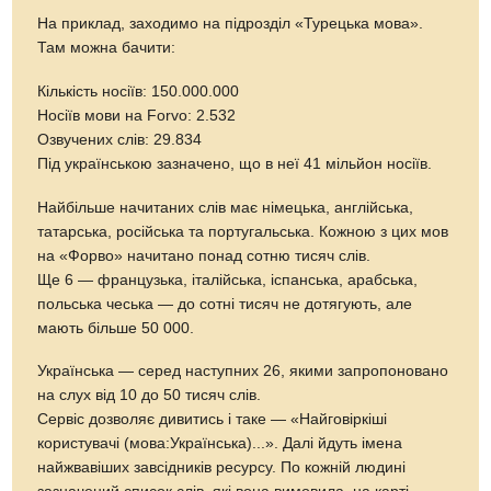
На приклад, заходимо на підрозділ «Турецька мова».
Там можна бачити:
Кількість носіїв: 150.000.000
Носіїв мови на Forvo: 2.532
Озвучених слів: 29.834
Під українською зазначено, що в неї 41 мільйон носіїв.
Найбільше начитаних слів має німецька, англійська,
татарська, російська та португальська. Кожною з цих мов
на «Форво» начитано понад сотню тисяч слів.
Ще 6 — французька, італійська, іспанська, арабська,
польська чеська — до сотні тисяч не дотягують, але
мають більше 50 000.
Українська — серед наступних 26, якими запропоновано
на слух від 10 до 50 тисяч слів.
Сервіс дозволяє дивитись і таке — «Найговіркіші
користувачі (мова:Українська)...». Далі йдуть імена
найжвавіших завсідників ресурсу. По кожній людині