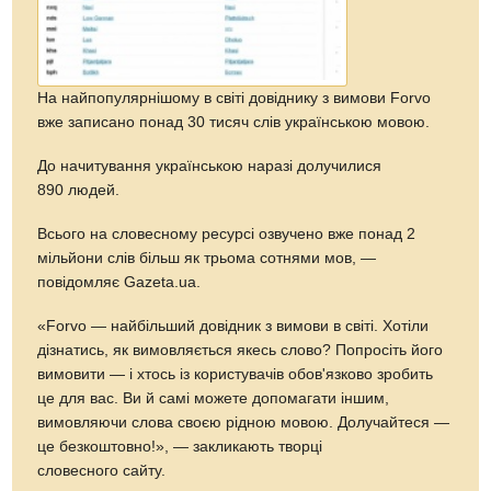
На найпопулярнішому в світі довіднику з вимови Forvo
вже записано понад 30 тисяч слів українською мовою.
До начитування українською наразі долучилися
890 людей.
Всього на словесному ресурсі озвучено вже понад 2
мільйони слів більш як трьома сотнями мов, —
повідомляє Gazeta.ua.
«Forvo — найбільший довідник з вимови в світі. Хотіли
дізнатись, як вимовляється якесь слово? Попросіть його
вимовити — і хтось із користувачів обов'язково зробить
це для вас. Ви й самі можете допомагати іншим,
вимовляючи слова своєю рідною мовою. Долучайтеся —
це безкоштовно!», — закликають творці
словесного сайту.