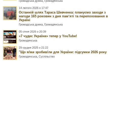
Громадська думка
,
Громадянська
14 лютого 2026 о 17:47
Останній шлях Тараса Шевченка: плануємо заходи з
нагоди 165 роковин з дня памʼяті та перепоховання в
Україні
Громадська думка
,
Громадянська
05 січня 2026 о 20:39
«7 чудес України» тепер у YouTube!
Громадянська
29 грудня 2025 о 21:22
"Що я/ми зробив/ли для України: підсумки 2026 року
Громадянська
,
Суспільство