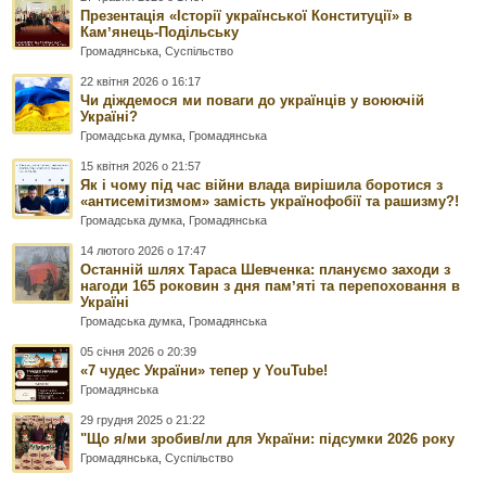
Презентація «Історії української Конституції» в
Камʼянець-Подільську
Громадянська
,
Суспільство
22 квітня 2026 о 16:17
Чи діждемося ми поваги до українців у воюючій
Україні?
Громадська думка
,
Громадянська
15 квітня 2026 о 21:57
Як і чому під час війни влада вирішила боротися з
«антисемітизмом» замість українофобії та рашизму?!
Громадська думка
,
Громадянська
14 лютого 2026 о 17:47
Останній шлях Тараса Шевченка: плануємо заходи з
нагоди 165 роковин з дня памʼяті та перепоховання в
Україні
Громадська думка
,
Громадянська
05 січня 2026 о 20:39
«7 чудес України» тепер у YouTube!
Громадянська
29 грудня 2025 о 21:22
"Що я/ми зробив/ли для України: підсумки 2026 року
Громадянська
,
Суспільство