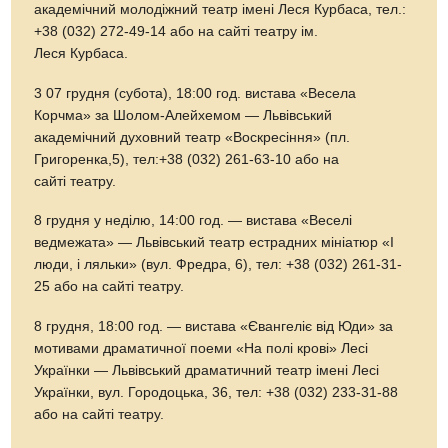
академічний молодіжний театр імені Леся Курбаса, тел.:
+38 (032) 272-49-14 або на сайті театру ім.
Леся Курбаса.
3 07 грудня (субота), 18:00 год. вистава «Весела
Корчма» за Шолом-Алейхемом — Львівський
академічний духовний театр «Воскресіння» (пл.
Григоренка,5), тел:+38 (032) 261-63-10 або на
сайті театру.
8 грудня у неділю, 14:00 год. — вистава «Веселі
ведмежата» — Львівський театр естрадних мініатюр «І
люди, і ляльки» (вул. Фредра, 6), тел: +38 (032) 261-31-
25 або на сайті театру.
8 грудня, 18:00 год. — вистава «Євангеліє від Юди» за
мотивами драматичної поеми «На полі крові» Лесі
Українки — Львівський драматичний театр імені Лесі
Українки, вул. Городоцька, 36, тел: +38 (032) 233-31-88
або на сайті театру.