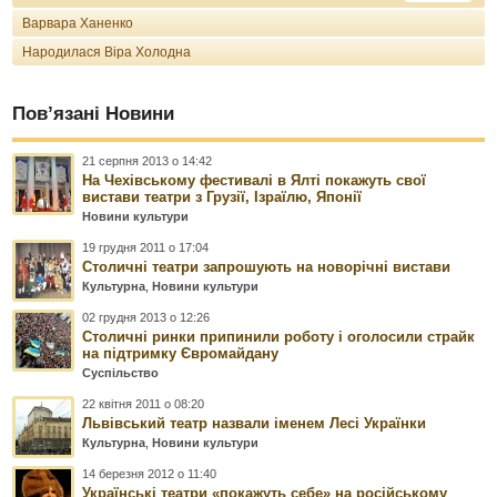
Варвара Ханенко
Народилася Віра Холодна
Пов’язані Новини
21 серпня 2013 о 14:42
На Чехівському фестивалі в Ялті покажуть свої
вистави театри з Грузії, Ізраїлю, Японії
Новини культури
19 грудня 2011 о 17:04
Столичні театри запрошують на новорічні вистави
Культурна
,
Новини культури
02 грудня 2013 о 12:26
Столичні ринки припинили роботу і оголосили страйк
на підтримку Євромайдану
Суспільство
22 квітня 2011 о 08:20
Львівський театр назвали іменем Лесі Українки
Культурна
,
Новини культури
14 березня 2012 о 11:40
Українські театри «покажуть себе» на російському