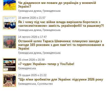
Чи діждемося ми поваги до українців у воюючій
Україні?
Громадська думка
,
Громадянська
15 квітня 2026 о 21:57
Як і чому під час війни влада вирішила боротися з
«антисемітизмом» замість українофобії та рашизму?!
Громадська думка
,
Громадянська
14 лютого 2026 о 17:47
Останній шлях Тараса Шевченка: плануємо заходи з
нагоди 165 роковин з дня памʼяті та перепоховання в
Україні
Громадська думка
,
Громадянська
05 січня 2026 о 20:39
«7 чудес України» тепер у YouTube!
Громадянська
29 грудня 2025 о 21:22
"Що я/ми зробив/ли для України: підсумки 2026 року
Громадянська
,
Суспільство