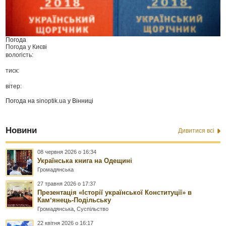
Погода
Погода у
Києві
вологість:
тиск:
вітер:
Погода на
sinoptik.ua
у Вінниці
Новини
Дивитися всі
08 червня 2026 о 16:34
Українська книга на Одещині
Громадянська
27 травня 2026 о 17:37
Презентація «Історії української Конституції» в
Камʼянець-Подільську
Громадянська
,
Суспільство
22 квітня 2026 о 16:17