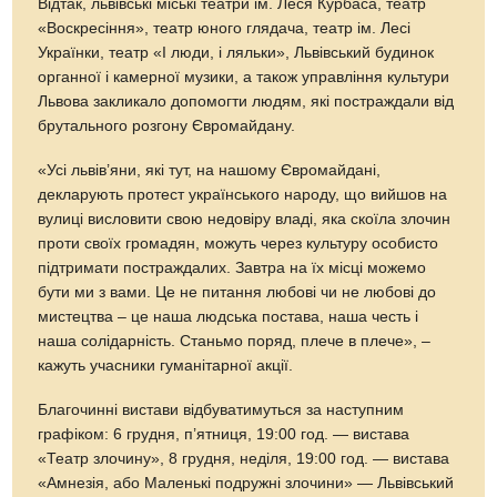
Відтак, львівські міські театри ім. Леся Курбаса, театр
«Воскресіння», театр юного глядача, театр ім. Лесі
Українки, театр «І люди, і ляльки», Львівський будинок
органної і камерної музики, а також управління культури
Львова закликало допомогти людям, які постраждали від
брутального розгону Євромайдану.
«Усі львів’яни, які тут, на нашому Євромайдані,
декларують протест українського народу, що вийшов на
вулиці висловити свою недовіру владі, яка скоїла злочин
проти своїх громадян, можуть через культуру особисто
підтримати постраждалих. Завтра на їх місці можемо
бути ми з вами. Це не питання любові чи не любові до
мистецтва – це наша людська постава, наша честь і
наша солідарність. Станьмо поряд, плече в плече», –
кажуть учасники гуманітарної акції.
Благочинні вистави відбуватимуться за наступним
графіком: 6 грудня, п’ятниця, 19:00 год. — вистава
«Театр злочину», 8 грудня, неділя, 19:00 год. — вистава
«Амнезія, або Маленькі подружні злочини» — Львівський