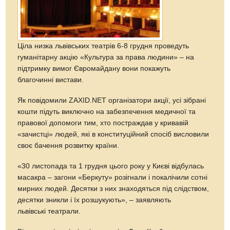
Ціла низка львівських театрів 6-8 грудня проведуть
гуманітарну акцію «Культура за права людини» – на
підтримку вимог Євромайдану вони покажуть
благочинні вистави.
Як повідомили ZAXID.NET організатори акції, усі зібрані
кошти підуть виключно на забезпечення медичної та
правової допомоги тим, хто постраждав у кривавій
«зачистці» людей, які в конституційний спосіб висловили
своє бачення розвитку країни.
«30 листопада та 1 грудня цього року у Києві відбулась
масакра – загони «Беркуту» розігнали і покалічили сотні
мирних людей. Десятки з них знаходяться під слідством,
десятки зникли і їх розшукують», – заявляють
львівські театрали.