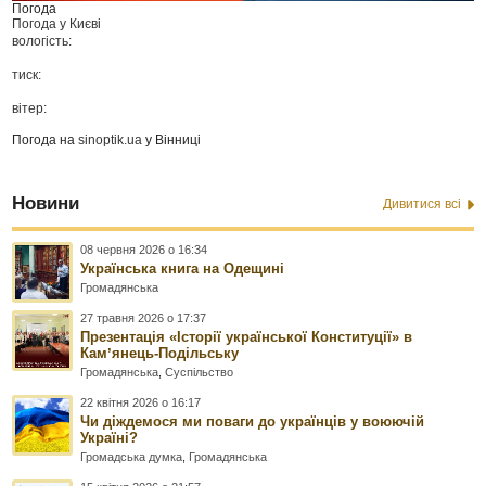
Погода
Погода у
Києві
вологість:
тиск:
вітер:
Погода на
sinoptik.ua
у Вінниці
Новини
Дивитися всі
08 червня 2026 о 16:34
Українська книга на Одещині
Громадянська
27 травня 2026 о 17:37
Презентація «Історії української Конституції» в
Камʼянець-Подільську
Громадянська
,
Суспільство
22 квітня 2026 о 16:17
Чи діждемося ми поваги до українців у воюючій
Україні?
Громадська думка
,
Громадянська