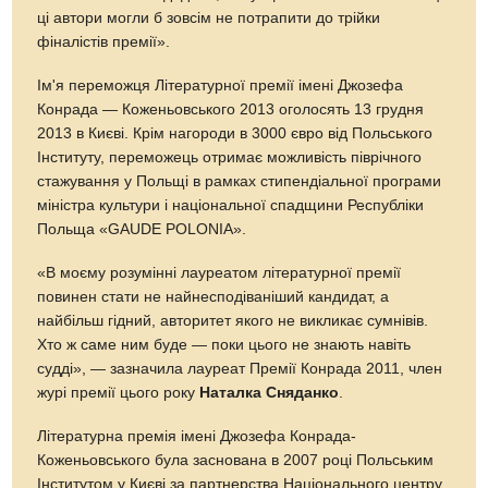
ці автори могли б зовсім не потрапити до трійки
фіналістів премії».
Ім'я переможця Літературної премії імені Джозефа
Конрада — Коженьовського 2013 оголосять 13 грудня
2013 в Києві. Крім нагороди в 3000 євро від Польського
Інституту, переможець отримає можливість піврічного
стажування у Польщі в рамках стипендіальної програми
міністра культури і національної спадщини Республіки
Польща «GAUDE POLONIA».
«В моєму розумінні лауреатом літературної премії
повинен стати не найнесподіваніший кандидат, а
найбільш гідний, авторитет якого не викликає сумнівів.
Хто ж саме ним буде — поки цього не знають навіть
судді», — зазначила лауреат Премії Конрада 2011, член
журі премії цього року
Наталка Сняданко
.
Літературна премія імені Джозефа Конрада-
Коженьовського була заснована в 2007 році Польським
Інститутом у Києві за партнерства Національного центру