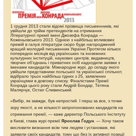
1 грудня 2013 стали відомі прізвища письменників, які
увійшли до трійки претендентів на отримання
Літературної премії імені Джозефа Конрада —
Коженьовського 2013. Однією з найбільш впливових
премій в галузі літератури скоро буде нагороджений
кращий молодий письменник України.Протягом кількох
попередніх місяців від українських та іноземних
культурних інституцій, наукових центрів, видавництв,
творчих об'єднань і приватних осіб надходили заявки з
іменами кандидатів. Міжнародне журі, до складу якого
увійшли представники польської та української спільнот,
відібрало трьох найбільш гідних з 25, заявлених
українцями в довгому списку. Фіналістами Премії
Конрада цього року стали Андрій Бондар, Тетяна
Малярчук, Остап Сливинський.
«Вибір, як завжди, був непростий. І перш за все, з точки
зору якості, а не кількості запропонованих кандидатів на
отримання премії, — каже директор Польського Інституту
в Києві, глава журі премії
Ярослав Ґодун
. — Хочу також
висловити визнання всім тим людям і установам, які
заявили своїх кандидатів, тому що без їх активної позиції