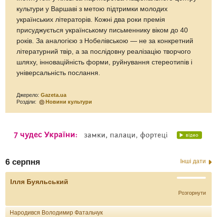
культури у Варшаві з метою підтримки молодих
українських літераторів. Кожні два роки премія
присуджується українському письменнику віком до 40
років. За аналогією з Нобелівською — не за конкретний
літературний твір, а за послідовну реалізацію творчого
шляху, інноваційність форми, руйнування стереотипів і
універсальність послання.
Джерело:
<a href="http://gazeta.ua/articles/cultu
Джерело:
Gazeta.ua
Розділи:
Новини культури
trijku-
ukrajinskih-
literatoriv-
yaki-
pretenduyut-
na-
6 серпня
Інші дати
premiyu-
imeni-
Ілля Буяльський
konra/529656">Gazeta.ua</a>
Розгорнути
Народився Володимир Фатальчук