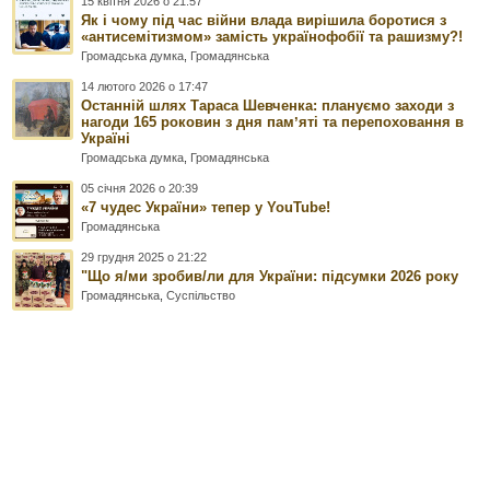
15 квітня 2026 о 21:57
Як і чому під час війни влада вирішила боротися з
«антисемітизмом» замість українофобії та рашизму?!
Громадська думка
,
Громадянська
14 лютого 2026 о 17:47
Останній шлях Тараса Шевченка: плануємо заходи з
нагоди 165 роковин з дня памʼяті та перепоховання в
Україні
Громадська думка
,
Громадянська
05 січня 2026 о 20:39
«7 чудес України» тепер у YouTube!
Громадянська
29 грудня 2025 о 21:22
"Що я/ми зробив/ли для України: підсумки 2026 року
Громадянська
,
Суспільство