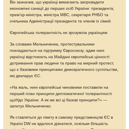
Він зазначив, що українці вимагають запровадити
економічні санкції до перших осіб України: президента,
прем'єр-міністра, міністра МВС, секретаря РНБО та
очільника Адміністрації президента та членів їх сімей.
Європейська толерантність не зрозуміла українцям
За словами Мельниченка, протестувальники
покладаються на підтримку Євросоюзу, адже нині
українці відстоюють на Майдані європейські цінності:
дотримання прав людини та право на мирний протест,
що є базовими принципами демократичного суспільства,
які декларує ЄС.
«На жаль, нині європейські чиновники поставили на
перший план принципи дипломатичної толерантності
що
Н
до України. А як же всі ці базові принципи?» —
запитує Мельниченко.
Як ставляться до пікету в самому представництві ЄС в
Україні DW не вдалося дізнатися, оскільки більшість