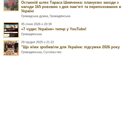
Останній шлях Тараса Шевченка: плануємо заходи з
нагоди 165 роковин з дня памʼяті та перепоховання в
Україні
Громадська думка
,
Громадянська
05 січня 2026 о 20:39
«7 чудес України» тепер у YouTube!
Громадянська
29 грудня 2025 о 21:22
"Що я/ми зробив/ли для України: підсумки 2026 року
Громадянська
,
Суспільство