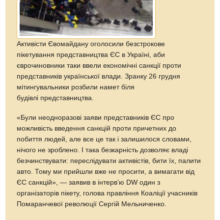
Активісти Євомайдану оголосили безстрокове
пікетування представництва ЄС в Україні, аби
єврочиновники таки ввели економічні санкції проти
представників української влади. Зранку 26 грудня
мітингувальники розбили намет біля
будівлі представництва.
«Були неодноразові заяви представників ЄС про
можливість введення санкцій проти причетних до
побиття людей, але все це так і залишилося словами,
нічого не зроблено. І така безкарність дозволяє владі
безчинствувати: переслідувати активістів, бити їх, палити
авто. Тому ми прийшли вже не просити, а вимагати від
ЄС санкцій», — заявив в інтерв’ю DW один з
організаторів пікету, голова правління Коаліції учасників
Помаранчевої революції Сергій Мельниченко.