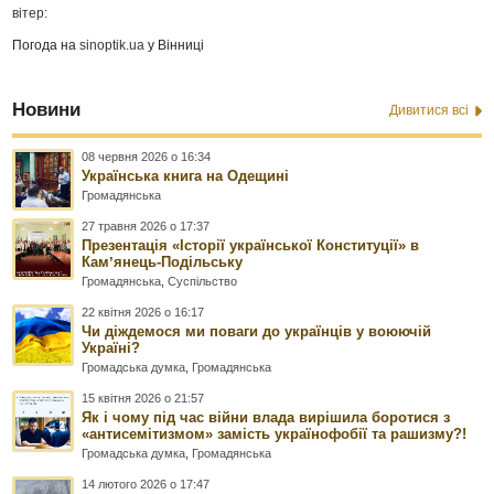
вітер:
Погода на
sinoptik.ua
у Вінниці
Новини
Дивитися всі
08 червня 2026 о 16:34
Українська книга на Одещині
Громадянська
27 травня 2026 о 17:37
Презентація «Історії української Конституції» в
Камʼянець-Подільську
Громадянська
,
Суспільство
22 квітня 2026 о 16:17
Чи діждемося ми поваги до українців у воюючій
Україні?
Громадська думка
,
Громадянська
15 квітня 2026 о 21:57
Як і чому під час війни влада вирішила боротися з
«антисемітизмом» замість українофобії та рашизму?!
Громадська думка
,
Громадянська
14 лютого 2026 о 17:47