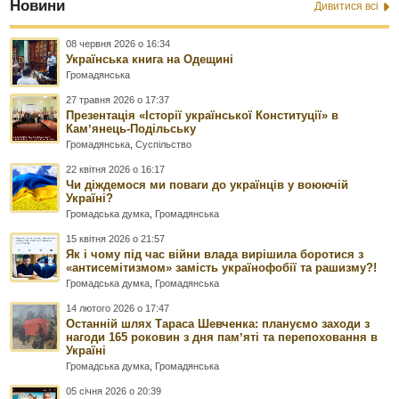
Новини
Дивитися всі
08 червня 2026 о 16:34
Українська книга на Одещині
Громадянська
27 травня 2026 о 17:37
Презентація «Історії української Конституції» в
Камʼянець-Подільську
Громадянська
,
Суспільство
22 квітня 2026 о 16:17
Чи діждемося ми поваги до українців у воюючій
Україні?
Громадська думка
,
Громадянська
15 квітня 2026 о 21:57
Як і чому під час війни влада вирішила боротися з
«антисемітизмом» замість українофобії та рашизму?!
Громадська думка
,
Громадянська
14 лютого 2026 о 17:47
Останній шлях Тараса Шевченка: плануємо заходи з
нагоди 165 роковин з дня памʼяті та перепоховання в
Україні
Громадська думка
,
Громадянська
05 січня 2026 о 20:39