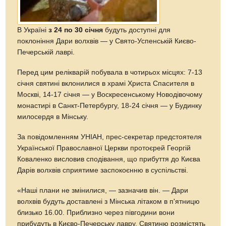
В Україні
з 24 по 30 січня
будуть доступні для
поклоніння Дари волхвів — у Свято-Успенській Києво-
Печерській лаврі.
Перед цим релікварій побувала в чотирьох місцях: 7-13
січня святині вклонилися в храмі Христа Спасителя в
Москві, 14-17 січня — у Воскресенському Новодівочому
монастирі в Санкт-Петербургу, 18-24 січня — у Будинку
милосердя в Мінську.
За повідомленням УНІАН, прес-секретар предстоятеля
Української Православної Церкви протоєрей Георгій
Коваленко висловив сподівання, що прибуття до Києва
Дарів волхвів сприятиме заспокоєнню в суспільстві.
«Наші плани не змінилися, — зазначив він. — Дари
волхвів будуть доставлені з Мінська літаком в п'ятницю
близько 16.00. Приблизно через півгодини вони
прибудуть в Києво-Печерську лавру. Святиню розмістять