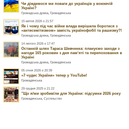
Чи діждемося ми поваги до українців у воюючій
Україні?
Громадська думка
,
Громадянська
15 квітня 2026 о 21:57
Як і чому під час війни влада вирішила боротися з
«антисемітизмом» замість українофобії та рашизму?!
Громадська думка
,
Громадянська
14 лютого 2026 о 17:47
Останній шлях Тараса Шевченка: плануємо заходи з
нагоди 165 роковин з дня памʼяті та перепоховання в
Україні
Громадська думка
,
Громадянська
05 січня 2026 о 20:39
«7 чудес України» тепер у YouTube!
Громадянська
29 грудня 2025 о 21:22
"Що я/ми зробив/ли для України: підсумки 2026 року
Громадянська
,
Суспільство