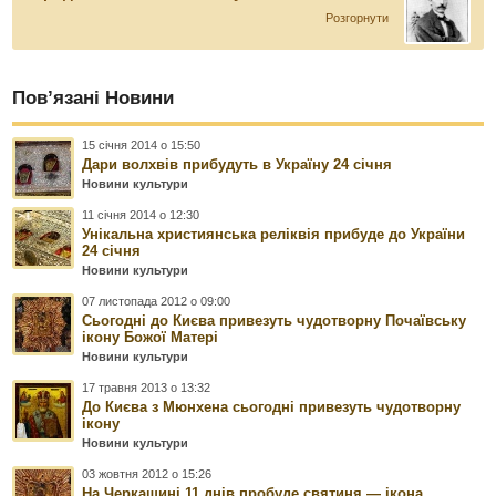
Розгорнути
Пов’язані Новини
15 січня 2014 о 15:50
Дари волхвів прибудуть в Україну 24 січня
Новини культури
11 січня 2014 о 12:30
Унікальна християнська реліквія прибуде до України
24 січня
Новини культури
07 листопада 2012 о 09:00
Сьогодні до Києва привезуть чудотворну Почаївську
ікону Божої Матері
Новини культури
17 травня 2013 о 13:32
До Києва з Мюнхена сьогодні привезуть чудотворну
ікону
Новини культури
03 жовтня 2012 о 15:26
На Черкащині 11 днів пробуде святиня — ікона