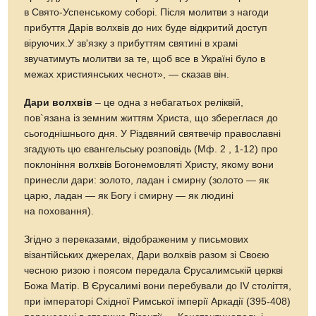
в Свято-Успенському соборі. Після молитви з нагоди
прибуття Дарів волхвів до них буде відкритий доступ
віруючих.У зв'язку з прибуттям святині в храмі
звучатимуть молитви за те, щоб все в Україні було в
межах християнських чеснот», — сказав він.
Дари волхвів
– це одна з небагатьох реліквій,
пов`язана із земним життям Христа, що збереглася до
сьогоднішнього дня. У Різдвяний святвечір православні
згадують цю євангельську розповідь (Мф. 2 , 1-12) про
поклоніння волхвів Богонемовляті Христу, якому вони
принесли дари: золото, ладан і смирну (золото — як
царю, ладан — як Богу і смирну — як людині
на поховання).
Згідно з переказами, відображеним у письмових
візантійських джерелах, Дари волхвів разом зі Своєю
чесною ризою і поясом передала Єрусалимській церкві
Божа Матір. В Єрусалимі вони перебували до IV століття,
при імператорі Східної Римської імперії Аркадії (395-408)