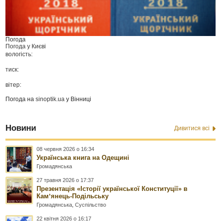
Погода
Погода у
Києві
вологість:
тиск:
вітер:
Погода на
sinoptik.ua
у Вінниці
Новини
Дивитися всі
08 червня 2026 о 16:34
Українська книга на Одещині
Громадянська
27 травня 2026 о 17:37
Презентація «Історії української Конституції» в
Камʼянець-Подільську
Громадянська
,
Суспільство
22 квітня 2026 о 16:17