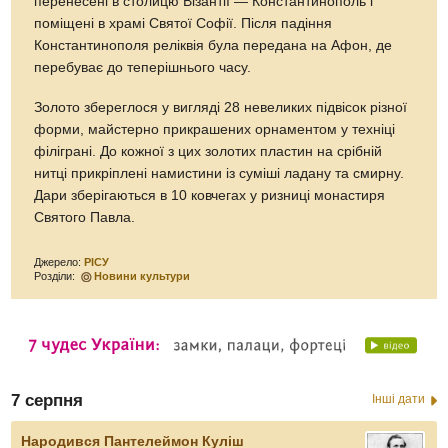
перенесені в столицю Візантії — Константинополь і
поміщені в храмі Святої Софії. Після падіння
Константинополя реліквія була передана на Афон, де
перебуває до теперішнього часу.
Золото збереглося у вигляді 28 невеликих підвісок різної
форми, майстерно прикрашених орнаментом у техніці
філіграні. До кожної з цих золотих пластин на срібній
нитці прикріплені намистини із суміші ладану та смирну.
Дари зберігаються в 10 ковчегах у ризниці монастиря
Святого Павла.
Джерело:
РІСУ
Розділи:
Новини культури
7 серпня
Інші дати
Народився Пантелеймон Куліш