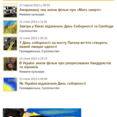
27 серпня 2012 о 08:53
Американці теж зняли фільм про «Матч смерті»
Новини культури
21 січня 2013 о 11:04
Завтра у Києві відзначать День Соборності та Свободи
Суспільство
22 січня 2012 о 00:18
У День соборності на мосту Патона вп’яте створять
живий ланцюг єдності
Громадянська
,
Суспільство
14 січня 2013 о 16:13
В Україні зняли фільм про репресованих бандуристів
та лірників
Новини культури
23 січня 2012 о 09:48
Як Україна відзначала День соборності
Громадянська
,
Суспільство