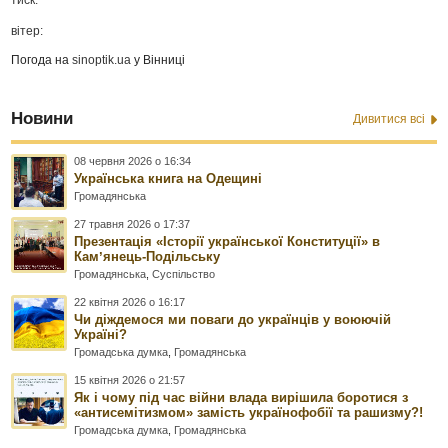
вітер:
Погода на
sinoptik.ua
у Вінниці
Новини
Дивитися всі
08 червня 2026 о 16:34
Українська книга на Одещині
Громадянська
27 травня 2026 о 17:37
Презентація «Історії української Конституції» в
Камʼянець-Подільську
Громадянська
,
Суспільство
22 квітня 2026 о 16:17
Чи діждемося ми поваги до українців у воюючій
Україні?
Громадська думка
,
Громадянська
15 квітня 2026 о 21:57
Як і чому під час війни влада вирішила боротися з
«антисемітизмом» замість українофобії та рашизму?!
Громадська думка
,
Громадянська