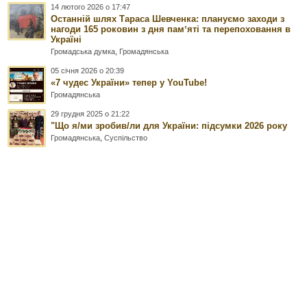
14 лютого 2026 о 17:47
Останній шлях Тараса Шевченка: плануємо заходи з
нагоди 165 роковин з дня памʼяті та перепоховання в
Україні
Громадська думка
,
Громадянська
05 січня 2026 о 20:39
«7 чудес України» тепер у YouTube!
Громадянська
29 грудня 2025 о 21:22
"Що я/ми зробив/ли для України: підсумки 2026 року
Громадянська
,
Суспільство