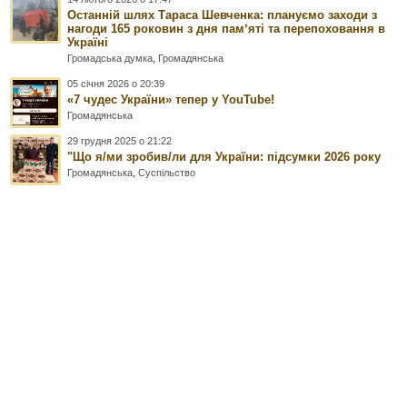
Останній шлях Тараса Шевченка: плануємо заходи з
нагоди 165 роковин з дня памʼяті та перепоховання в
Україні
Громадська думка
,
Громадянська
05 січня 2026 о 20:39
«7 чудес України» тепер у YouTube!
Громадянська
29 грудня 2025 о 21:22
"Що я/ми зробив/ли для України: підсумки 2026 року
Громадянська
,
Суспільство