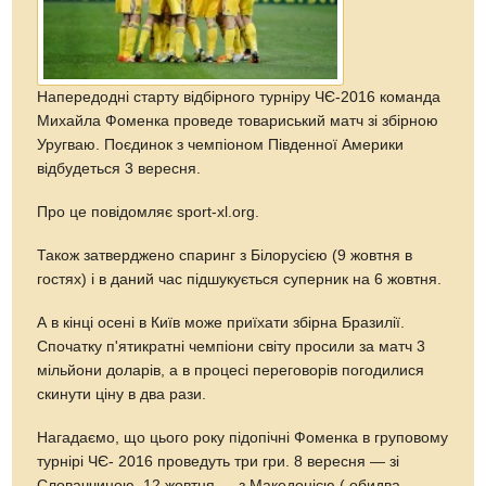
Напередодні старту відбірного турніру ЧЄ-2016 команда
Михайла Фоменка проведе товариський матч зі збірною
Уругваю. Поєдинок з чемпіоном Південної Америки
відбудеться 3 вересня.
Про це повідомляє sport-xl.org.
Також затверджено спаринг з Білорусією (9 жовтня в
гостях) і в даний час підшукується суперник на 6 жовтня.
А в кінці осені в Київ може приїхати збірна Бразилії.
Спочатку п'ятикратні чемпіони світу просили за матч 3
мільйони доларів, а в процесі переговорів погодилися
скинути ціну в два рази.
Нагадаємо, що цього року підопічні Фоменка в груповому
турнірі ЧЄ- 2016 проведуть три гри. 8 вересня — зі
Словаччиною, 12 жовтня — з Македонією ( обидва