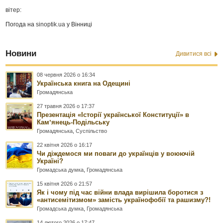
вітер:
Погода на
sinoptik.ua
у Вінниці
Новини
Дивитися всі
08 червня 2026 о 16:34
Українська книга на Одещині
Громадянська
27 травня 2026 о 17:37
Презентація «Історії української Конституції» в
Камʼянець-Подільську
Громадянська
,
Суспільство
22 квітня 2026 о 16:17
Чи діждемося ми поваги до українців у воюючій
Україні?
Громадська думка
,
Громадянська
15 квітня 2026 о 21:57
Як і чому під час війни влада вирішила боротися з
«антисемітизмом» замість українофобії та рашизму?!
Громадська думка
,
Громадянська
14 лютого 2026 о 17:47