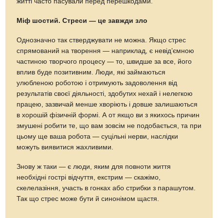
житті часто пасували перед перешкодами.
Міф шостий. Стреси — це завжди зло
Однозначно так стверджувати не можна. Якщо стрес
спрямований на творення — наприклад, є невід’ємною
частиною творчого процесу — то, швидше за все, його
вплив буде позитивним. Люди, які займаються
улюбленою роботою і отримують задоволення від
результатів своєї діяльності, здобутих нехай і нелегкою
працею, зазвичай менше хворіють і довше залишаються
в хорошій фізичній формі. А от якщо ви з якихось причин
змушені робити те, що вам зовсім не подобається, та при
цьому ще ваша робота — суцільні нерви, наслідки
можуть виявитися жахливими.
Знову ж таки — є люди, яким для повноти життя
необхідні гострі відчуття, екстрим — скажімо,
скелелазіння, участь в гонках або стрибки з парашутом.
Так що стрес може бути й синонімом щастя.