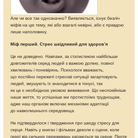
Але чи все так однозначно? Виявляється, існує безліч
міфів на цю тему, які або взагалі невірні, або є правдою
лише наполовину.
Міф перший. Стрес шкідливий для здоров’я
Це не доведено. Навпаки, за статистикою найбільше
довгожителів серед людей з важкою долею, повної
хвилювань і поневірянь. Психологи вважають,
що постійно пережиті стресові ситуації загартовують
людей, змушують їх знаходитися в тонусі, так
як це є необхідною умовою виживання. Що неспокійніше
наше життя, то успішніше ми протистоїмо труднощам,
адже наш організм включає механізми адаптації
до навколишнього середовища.
Не підтвердилося і твердження про шкоду стресу для
серця. Навіть у книгах і фільмах деколи є сцени, коли
герої від сильних переживань хапаються за серце. Проте