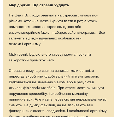
Міф другий. Від стресів худнуть
Не факт. Всі люди реагують на стресові ситуації по-
різному. Хтось не може і крихти взяти в рот, а хтось
намагається «заїсти» стрес солодкою або
висококалорійною їжею і набирає зайві кілограми… Все
залежить від індивідуальних особливостей
психіки і організму.
Міф третій. Від сильного стресу можна посивіти
за короткий проміжок часу
Справа в тому, що сивина виникає, коли організм
перестає виробляти фарбувальний пігмент меланін.
Відбувається це звичайно з віком або в результаті
якихось фізіологічних збоїв. При стресі може виникнути
порушення кровообігу, і вироблення меланіну
припиняється. Але навіть через сильні переживань не всі
сивіють. На думку фахівців, на це впливають такі
фактори, як екологія, спадковість і особливості організму.
До того ж найчастіше волосся сивіє не відразу.