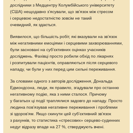
дослідники з Медцентру Колумбійського університету
(США) нещодавно з’ясували, що зв’язок між стресом
і серцевою недостатністю зовсім не такий
очевидний, як здається.
Виявилося, що більшість робіт, які вказували на зв’язок
між негативними емоціями і серцевими захворюваннями,
були засновані на суб’єктивних оцінках учасників
досліджень. Фахівці просто робили обхід по лікарнях
і розпитували пацієнтів, оправляються після серцевого
нападу, чи були у них перед цим сильні переживання.
За словами одного з авторів дослідження, Дональда
Едмондсона, люди, як правило, згадували про останню
негативному подію, яка з ними сталося. Причому
у багатьох ці події траплялися задовго до нападу. Просто
людина пов’язував негативне переживання і проблеми
зі здоров’ям. Якщо скинути цей суб’єктивний зв’язок
з рахунків, то статистика «стресових» серцево-судинних
недуг відразу впаде на 27 %, стверджують вчені.