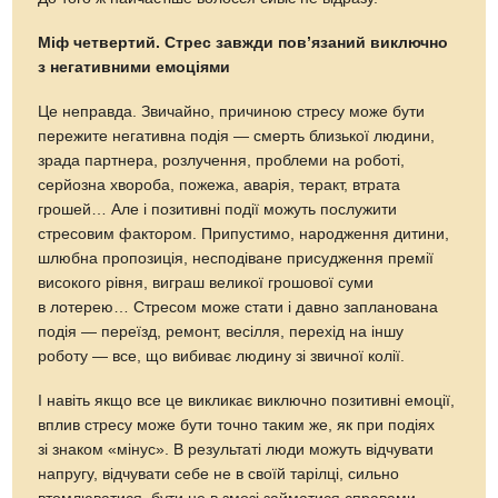
Міф четвертий. Стрес завжди пов’язаний виключно
з негативними емоціями
Це неправда. Звичайно, причиною стресу може бути
пережите негативна подія — смерть близької людини,
зрада партнера, розлучення, проблеми на роботі,
серйозна хвороба, пожежа, аварія, теракт, втрата
грошей… Але і позитивні події можуть послужити
стресовим фактором. Припустимо, народження дитини,
шлюбна пропозиція, несподіване присудження премії
високого рівня, виграш великої грошової суми
в лотерею… Стресом може стати і давно запланована
подія — переїзд, ремонт, весілля, перехід на іншу
роботу — все, що вибиває людину зі звичної колії.
І навіть якщо все це викликає виключно позитивні емоції,
вплив стресу може бути точно таким же, як при подіях
зі знаком «мінус». В результаті люди можуть відчувати
напругу, відчувати себе не в своїй тарілці, сильно