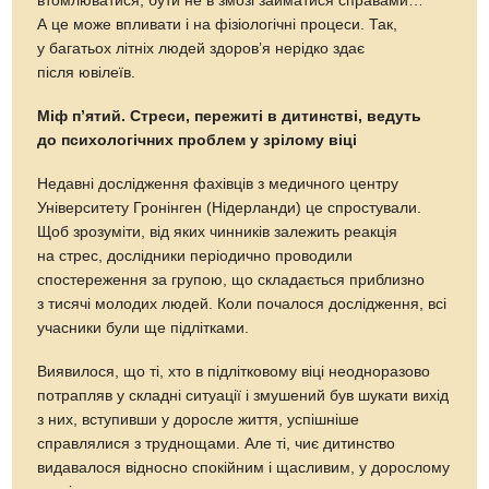
втомлюватися, бути не в змозі займатися справами…
А це може впливати і на фізіологічні процеси. Так,
у багатьох літніх людей здоров’я нерідко здає
після ювілеїв.
Міф п’ятий. Стреси, пережиті в дитинстві, ведуть
до психологічних проблем у зрілому віці
Недавні дослідження фахівців з медичного центру
Університету Гронінген (Нідерланди) це спростували.
Щоб зрозуміти, від яких чинників залежить реакція
на стрес, дослідники періодично проводили
спостереження за групою, що складається приблизно
з тисячі молодих людей. Коли почалося дослідження, всі
учасники були ще підлітками.
Виявилося, що ті, хто в підлітковому віці неодноразово
потрапляв у складні ситуації і змушений був шукати вихід
з них, вступивши у доросле життя, успішніше
справлялися з труднощами. Але ті, чиє дитинство
видавалося відносно спокійним і щасливим, у дорослому