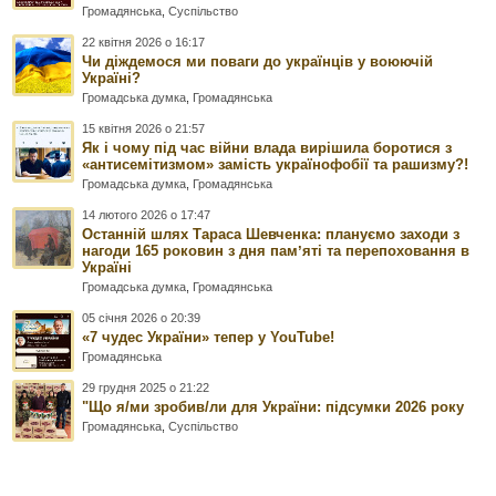
Громадянська
,
Суспільство
22 квітня 2026 о 16:17
Чи діждемося ми поваги до українців у воюючій
Україні?
Громадська думка
,
Громадянська
15 квітня 2026 о 21:57
Як і чому під час війни влада вирішила боротися з
«антисемітизмом» замість українофобії та рашизму?!
Громадська думка
,
Громадянська
14 лютого 2026 о 17:47
Останній шлях Тараса Шевченка: плануємо заходи з
нагоди 165 роковин з дня памʼяті та перепоховання в
Україні
Громадська думка
,
Громадянська
05 січня 2026 о 20:39
«7 чудес України» тепер у YouTube!
Громадянська
29 грудня 2025 о 21:22
"Що я/ми зробив/ли для України: підсумки 2026 року
Громадянська
,
Суспільство