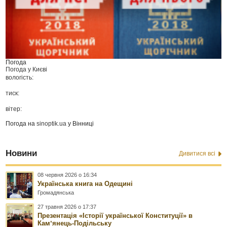
Погода
Погода у
Києві
вологість:
тиск:
вітер:
Погода на
sinoptik.ua
у Вінниці
Новини
Дивитися всі
08 червня 2026 о 16:34
Українська книга на Одещині
Громадянська
27 травня 2026 о 17:37
Презентація «Історії української Конституції» в
Камʼянець-Подільську