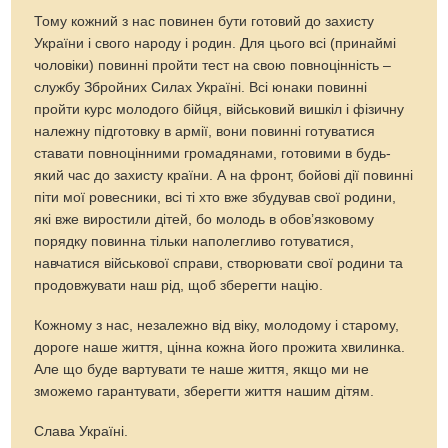
Тому кожний з нас повинен бути готовий до захисту
України і свого народу і родин. Для цього всі (принаймі
чоловіки) повинні пройти тест на свою повноцінність –
службу Збройних Силах Україні. Всі юнаки повинні
пройти курс молодого бійця, військовий вишкіл і фізичну
належну підготовку в армії, вони повинні готуватися
ставати повноцінними громадянами, готовими в будь-
який час до захисту країни. А на фронт, бойові дії повинні
піти мої ровесники, всі ті хто вже збудував свої родини,
які вже виростили дітей, бо молодь в обов’язковому
порядку повинна тільки наполегливо готуватися,
навчатися військової справи, створювати свої родини та
продовжувати наш рід, щоб зберегти націю.
Кожному з нас, незалежно від віку, молодому і старому,
дороге наше життя, цінна кожна його прожита хвилинка.
Але що буде вартувати те наше життя, якщо ми не
зможемо гарантувати, зберегти життя нашим дітям.
Слава Україні.