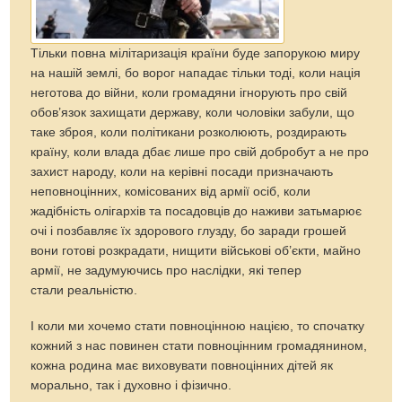
Тільки повна мілітаризація країни буде запорукою миру
на нашій землі, бо ворог нападає тільки тоді, коли нація
неготова до війни, коли громадяни ігнорують про свій
обов’язок захищати державу, коли чоловіки забули, що
таке зброя, коли політикани розколюють, роздирають
країну, коли влада дбає лише про свій добробут а не про
захист народу, коли на керівні посади призначають
неповноцінних, комісованих від армії осіб, коли
жадібність олігархів та посадовців до наживи затьмарює
очі і позбавляє їх здорового глузду, бо заради грошей
вони готові розкрадати, нищити військові об’єкти, майно
армії, не задумуючись про наслідки, які тепер
стали реальністю.
І коли ми хочемо стати повноцінною нацією, то спочатку
кожний з нас повинен стати повноцінним громадянином,
кожна родина має виховувати повноцінних дітей як
морально, так і духовно і фізично.