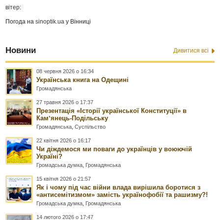
вітер:
Погода на
sinoptik.ua
у Вінниці
Новини
Дивитися всі
08 червня 2026 о 16:34
Українська книга на Одещині
Громадянська
27 травня 2026 о 17:37
Презентація «Історії української Конституції» в
Камʼянець-Подільську
Громадянська
,
Суспільство
22 квітня 2026 о 16:17
Чи діждемося ми поваги до українців у воюючій
Україні?
Громадська думка
,
Громадянська
15 квітня 2026 о 21:57
Як і чому під час війни влада вирішила боротися з
«антисемітизмом» замість українофобії та рашизму?!
Громадська думка
,
Громадянська
14 лютого 2026 о 17:47