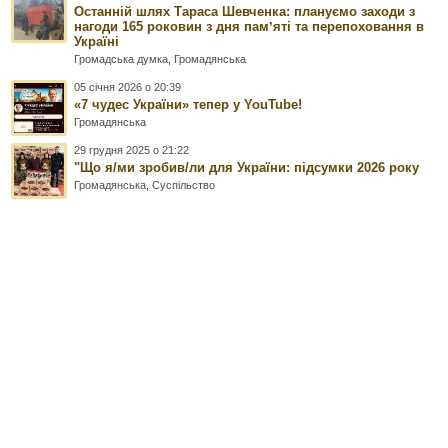
Останній шлях Тараса Шевченка: плануємо заходи з
нагоди 165 роковин з дня памʼяті та перепоховання в
Україні
Громадська думка
,
Громадянська
05 січня 2026 о 20:39
«7 чудес України» тепер у YouTube!
Громадянська
29 грудня 2025 о 21:22
"Що я/ми зробив/ли для України: підсумки 2026 року
Громадянська
,
Суспільство