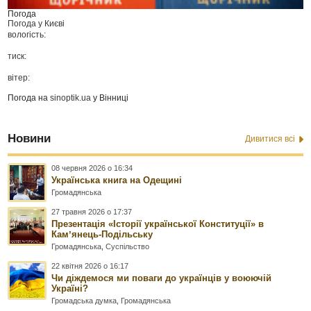
Погода
Погода у
Києві
вологість:
тиск:
вітер:
Погода на
sinoptik.ua
у Вінниці
Новини
Дивитися всі
08 червня 2026 о 16:34
Українська книга на Одещині
Громадянська
27 травня 2026 о 17:37
Презентація «Історії української Конституції» в
Камʼянець-Подільську
Громадянська
,
Суспільство
22 квітня 2026 о 16:17
Чи діждемося ми поваги до українців у воюючій
Україні?
Громадська думка
,
Громадянська