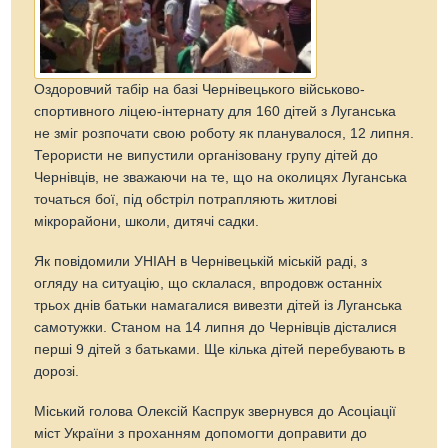
Оздоровчий табір на базі Чернівецького військово-
спортивного ліцею-інтернату для 160 дітей з Луганська
не зміг розпочати свою роботу як планувалося, 12 липня.
Терористи не випустили організовану групу дітей до
Чернівців, не зважаючи на те, що на околицях Луганська
точаться бої, під обстріл потрапляють житлові
мікрорайони, школи, дитячі садки.
Як повідомили УНІАН в Чернівецькій міській раді, з
огляду на ситуацію, що склалася, впродовж останніх
трьох днів батьки намагалися вивезти дітей із Луганська
самотужки. Станом на 14 липня до Чернівців дісталися
перші 9 дітей з батьками. Ще кілька дітей перебувають в
дорозі.
Міський голова Олексій Каспрук звернувся до Асоціації
міст України з проханням допомогти доправити до