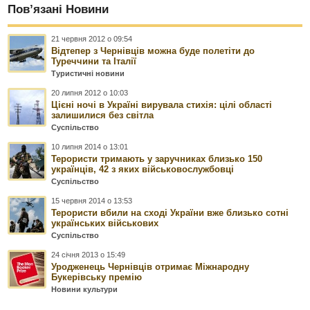
Пов’язані Новини
21 червня 2012 о 09:54
Відтепер з Чернівців можна буде полетіти до
Туреччини та Італії
Туристичні новини
20 липня 2012 о 10:03
Цієні ночі в Україні вирувала стихія: цілі області
залишилися без світла
Суспільство
10 липня 2014 о 13:01
Терористи тримають у заручниках близько 150
українців, 42 з яких військовослужбовці
Суспільство
15 червня 2014 о 13:53
Терористи вбили на сході України вже близько сотні
українських військових
Суспільство
24 січня 2013 о 15:49
Уродженець Чернівців отримає Міжнародну
Букерівську премію
Новини культури