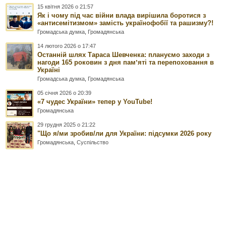
15 квітня 2026 о 21:57
Як і чому під час війни влада вирішила боротися з
«антисемітизмом» замість українофобії та рашизму?!
Громадська думка
,
Громадянська
14 лютого 2026 о 17:47
Останній шлях Тараса Шевченка: плануємо заходи з
нагоди 165 роковин з дня памʼяті та перепоховання в
Україні
Громадська думка
,
Громадянська
05 січня 2026 о 20:39
«7 чудес України» тепер у YouTube!
Громадянська
29 грудня 2025 о 21:22
"Що я/ми зробив/ли для України: підсумки 2026 року
Громадянська
,
Суспільство