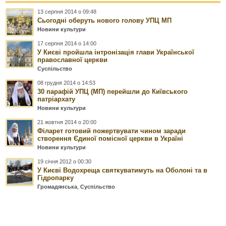
13 серпня 2014 о 09:48
Сьогодні оберуть нового голову УПЦ МП
Новини культури
17 серпня 2014 о 14:00
У Києві пройшла інтронізація глави Української
православної церкви
Суспільство
08 грудня 2014 о 14:53
30 парафій УПЦ (МП) перейшли до Київського
патріархату
Новини культури
21 жовтня 2014 о 20:00
Філарет готовий пожертвувати чином заради
створення Єдиної помісної церкви в Україні
Новини культури
19 січня 2012 о 00:30
У Києві Водохреща святкуватимуть на Оболоні та в
Гідропарку
Громадянська
,
Суспільство