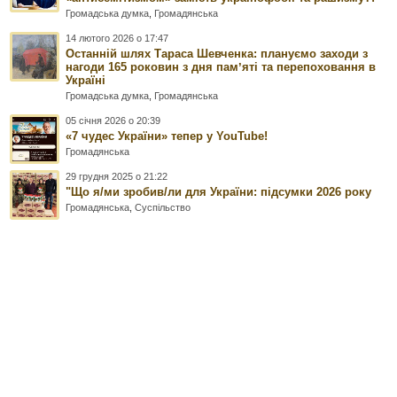
Громадська думка
,
Громадянська
14 лютого 2026 о 17:47
Останній шлях Тараса Шевченка: плануємо заходи з
нагоди 165 роковин з дня памʼяті та перепоховання в
Україні
Громадська думка
,
Громадянська
05 січня 2026 о 20:39
«7 чудес України» тепер у YouTube!
Громадянська
29 грудня 2025 о 21:22
"Що я/ми зробив/ли для України: підсумки 2026 року
Громадянська
,
Суспільство