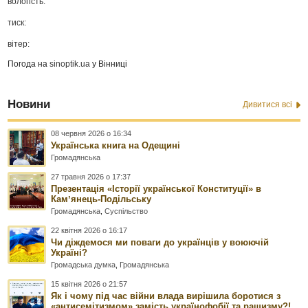
вологість:
тиск:
вітер:
Погода на
sinoptik.ua
у Вінниці
Новини
Дивитися всі
08 червня 2026 о 16:34
Українська книга на Одещині
Громадянська
27 травня 2026 о 17:37
Презентація «Історії української Конституції» в
Камʼянець-Подільську
Громадянська
,
Суспільство
22 квітня 2026 о 16:17
Чи діждемося ми поваги до українців у воюючій
Україні?
Громадська думка
,
Громадянська
15 квітня 2026 о 21:57
Як і чому під час війни влада вирішила боротися з
«антисемітизмом» замість українофобії та рашизму?!