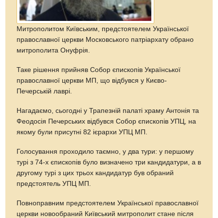
Митрополитом Київським, предстоятелем Української
православної церкви Московського патріархату обрано
митрополита Онуфрія.
Таке рішення прийняв Собор єпископів Української
православної церкви МП, що відбувся у Києво-
Печерській лаврі.
Нагадаємо, сьогодні у Трапезній палаті храму Антонія та
Феодосія Печерських відбувся Собор єпископів УПЦ, на
якому були присутні 82 ієрархи УПЦ МП.
Голосування проходило таємно, у два тури: у першому
турі з 74-х єпископів було визначено три кандидатури, а в
другому турі з цих трьох кандидатур був обраний
предстоятель УПЦ МП.
Повноправним предстоятелем Української православної
церкви новообраний Київський митрополит стане після