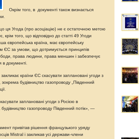
Окрім того, в документі також визнається
ни.
що ця Угода (про асоціацію) не є остаточною метою
є, крім того, що відповідно до статті 49 Угоди
інша європейська країна, має європейську
ом ЄС за умови, що дотримується принципів
вободи, права людини, права меншин і забезпечує
 в документі.
закликає країни ЄС скасувати заплановані угоди з
, зокрема будівництво газопроводу „Південний
ії.
касувати заплановані угоди з Росією в
 будівництво газопроводу Південний потік», —
амент привітав рішення французького уряду
ців Mistral і закликав усі держави-члени