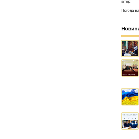
вітер:
Погода н
Новин