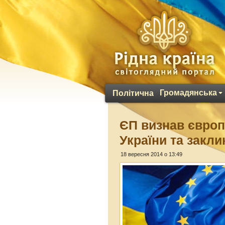
Громадянська
Політична
ЄП визнав європ
України та закли
18 вересня 2014 о 13:49