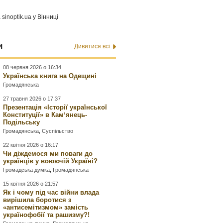
а
sinoptik.ua
у Вінниці
и
Дивитися всі
08 червня 2026 о 16:34
Українська книга на Одещині
Громадянська
27 травня 2026 о 17:37
Презентація «Історії української
Конституції» в Камʼянець-
Подільську
Громадянська
,
Суспільство
22 квітня 2026 о 16:17
Чи діждемося ми поваги до
українців у воюючій Україні?
Громадська думка
,
Громадянська
15 квітня 2026 о 21:57
Як і чому під час війни влада
вирішила боротися з
«антисемітизмом» замість
українофобії та рашизму?!