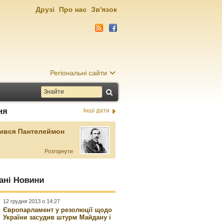
Друзі
Про нас
Зв'язок
Регіональні сайти
ня
Інші дати
ився Пантелеймон
Розгорнути
ані Новини
12 грудня 2013 о 14:27
Європарламент у резолюції щодо
України засудив штурм Майдану і