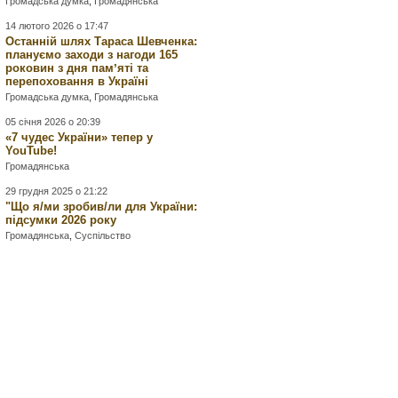
Громадська думка
,
Громадянська
14 лютого 2026 о 17:47
Останній шлях Тараса Шевченка:
плануємо заходи з нагоди 165
роковин з дня памʼяті та
перепоховання в Україні
Громадська думка
,
Громадянська
05 січня 2026 о 20:39
«7 чудес України» тепер у
YouTube!
Громадянська
29 грудня 2025 о 21:22
"Що я/ми зробив/ли для України:
підсумки 2026 року
Громадянська
,
Суспільство