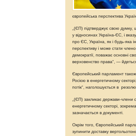
європейська перспектива Украї
„(ЄП) підтверджує свою думку, 
у відносинах Україна-ЄС, і вказу
про ЄС, Україна, як і будь-яка 
перспективу і може стати член
демократії, поважає основні с
верховенство права“, — йдеться
Європейський парламент також 
Росією в енергетичному секторі
потік“, наголошується в резолюц
„(ЄП) закликає держави-члени с
енергетичному секторі, зокрема
зазначається в документі.
Окрім того, Європейський парл
зупинити доставку вертольотонос