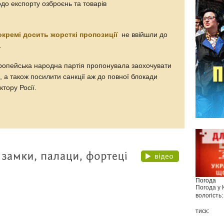
одо експорту озброєнь та товарів
окремі досить жорсткі пропозиції
не ввійшли до
.
ропейська народна партія пропонувала заохочувати
, а також посилити санкції аж до повної блокади
тору Росії.
Погода
Погода у
вологість:
тиск: