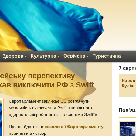
Здорова
Культурна
Освічена
Туристична
7 серп
ейську перспективу
Народ
кав виключити РФ з Swift
Куліш
Європарламент закликає ЄС розглянути
можливість виключення Росії з цивільного
Пов’яз
ядерного співробітництва та системи Swift"«.
Про це йдеться в
резолюції Європарламенту
,
прийнятій в четвер.