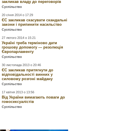
закликав владу до переговорів
Суспільство
20 січня 2014 о 17:29
ЄС закликав скасувати скандальні
закони і припинити насильство
Суспільство
27 лютого 2014 о 15:21
Україні треба терміново дати
грошову допомогу — резолюція
Європарламенту
Суспільство
30 листопада 2013 о 20:46
ЄС закликав притягнути до
відповідальності винних у
силовому розгоні майдану
Суспільство
17 квітня 2013 о 13:56
Від України вимагають поваги до
гомосексуалістів
Суспільство