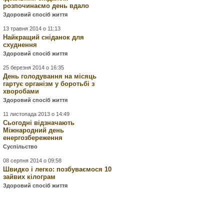
розпочинаємо день вдало
Здоровий спосіб життя
13 травня 2014 о 11:13
Найкращий сніданок для
схуднення
Здоровий спосіб життя
25 березня 2014 о 16:35
День голодування на місяць
гартує організм у боротьбі з
хворобами
Здоровий спосіб життя
11 листопада 2013 о 14:49
Сьогодні відзначають
Міжнародний день
енергозбереження
Суспільство
08 серпня 2014 о 09:58
Швидко і легко: позбуваємося 10
зайвих кілограм
Здоровий спосіб життя