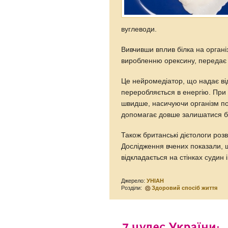
вуглеводи.
Вивчивши вплив білка на органі
виробленню орексину, передає
Це нейромедіатор, що надає ві
переробляється в енергію. При 
швидше, насичуючи організм по
допомагає довше залишатися ба
Також британські дієтологи роз
Дослідження вчених показали, щ
відкладається на стінках судин
Джерело:
УНІАН
Розділи:
Здоровий спосіб життя