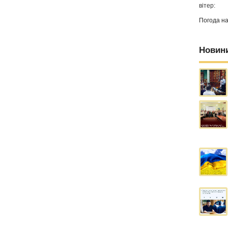
вітер:
Погода н
Новин