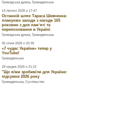
Громадська думка
,
Громадянська
14 лютого 2026 о 17:47
Останній шлях Тараса Шевченка:
плануємо заходи з нагоди 165
роковин з дня памʼяті та
перепоховання в Україні
Громадська думка
,
Громадянська
05 січня 2026 о 20:39
«7 чудес України» тепер у
YouTube!
Громадянська
29 грудня 2025 о 21:22
"Що я/ми зробив/ли для України:
підсумки 2026 року
Громадянська
,
Суспільство