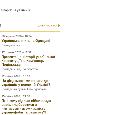
а
sinoptik.ua
у Вінниці
и
Дивитися всі
08 червня 2026 о 16:34
Українська книга на Одещині
Громадянська
27 травня 2026 о 17:37
Презентація «Історії української
Конституції» в Камʼянець-
Подільську
Громадянська
,
Суспільство
22 квітня 2026 о 16:17
Чи діждемося ми поваги до
українців у воюючій Україні?
Громадська думка
,
Громадянська
15 квітня 2026 о 21:57
Як і чому під час війни влада
вирішила боротися з
«антисемітизмом» замість
українофобії та рашизму?!