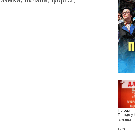
Погода
Погода у
вологість:
тиск: