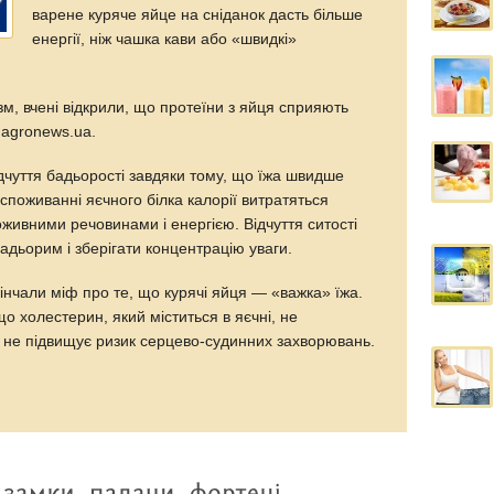
варене куряче яйце на сніданок дасть більше
енергії, ніж чашка кави або «швидкі»
зм, вчені відкрили, що протеїни з яйця сприяють
 agronews.ua.
дчуття бадьорості завдяки тому, що їжа швидше
споживанні яєчного білка калорії витратяться
живними речовинами і енергією. Відчуття ситості
дьорим і зберігати концентрацію уваги.
вінчали міф про те, що курячі яйця — «важка» їжа.
о холестерин, який міститься в яєчні, не
 і не підвищує ризик серцево-судинних захворювань.