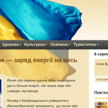
Здорова
Культурна
Освічена
Туристична
6 серп
к — заряд енергії на весь
Ілля 
Народив
Яєчня або варене куряче яйце на сніданок
дасть більше енергії, ніж чашка кави або
«швидкі» вуглеводи
Пов’яз
Фахівці з Кембриджського університету
(Великобританія) запевняють, що яєчня або