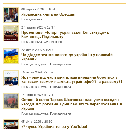
08 червня 2026 о 16:34
Українська книга на Одещині
Громадянська
27 травня 2026 о 17:37
Презентація «Історії української Конституції» в
Камʼянець-Подільську
Громадянська
,
Суспільство
22 квітня 2026 о 16:17
Чи діждемося ми поваги до українців у воюючій
Україні?
Громадська думка
,
Громадянська
15 квітня 2026 о 21:57
Як і чому під час війни влада вирішила боротися з
«антисемітизмом» замість українофобії та рашизму?!
Громадська думка
,
Громадянська
14 лютого 2026 о 17:47
Останній шлях Тараса Шевченка: плануємо заходи з
нагоди 165 роковин з дня памʼяті та перепоховання в
Україні
Громадська думка
,
Громадянська
05 січня 2026 о 20:39
«7 чудес України» тепер у YouTube!