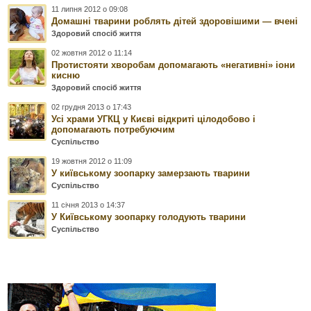
11 липня 2012 о 09:08
Домашні тварини роблять дітей здоровішими — вчені
Здоровий спосіб життя
02 жовтня 2012 о 11:14
Протистояти хворобам допомагають «негативні» іони
кисню
Здоровий спосіб життя
02 грудня 2013 о 17:43
Усі храми УГКЦ у Києві відкриті цілодобово і
допомагають потребуючим
Суспільство
19 жовтня 2012 о 11:09
У київському зоопарку замерзають тварини
Суспільство
11 січня 2013 о 14:37
У Київському зоопарку голодують тварини
Суспільство