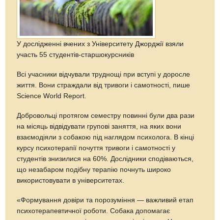
У дослідженні вчених з Університету Джорджії взяли
участь 55 студентів-старшокурсників
Всі учасники відчували труднощі при вступі у доросле
життя. Вони страждали від тривоги і самотності, пише
Science World Report.
Добровольці протягом семестру повинні були два рази
на місяць відвідувати групові заняття, на яких вони
взаємодіяли з собакою під наглядом психолога. В кінці
курсу психотерапії почуття тривоги і самотності у
студентів знизилися на 60%. Дослідники сподіваються,
що незабаром подібну терапію почнуть широко
використовувати в університетах.
«Формування довіри та порозуміння — важливий етап
психотерапевтичної роботи. Собака допомагає