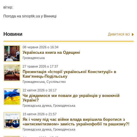
вітер:
Погода на
sinoptik.ua
у Вінниці
Новини
Дивитися всі
08 червня 2026 о 16:34
Українська книга на Одещині
Громадянська
27 травня 2026 о 17:37
Презентація «Історії української Конституції» в
Камʼянець-Подільську
Громадянська
,
Суспільство
22 квітня 2026 о 16:17
Чи діждемося ми поваги до українців у воюючій
Україні?
Громадська думка
,
Громадянська
15 квітня 2026 о 21:57
Як і чому під час війни влада вирішила боротися з
«антисемітизмом» замість українофобії та рашизму?!
Громадська думка
,
Громадянська