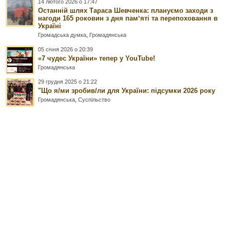
14 лютого 2026 о 17:47
Останній шлях Тараса Шевченка: плануємо заходи з
нагоди 165 роковин з дня памʼяті та перепоховання в
Україні
Громадська думка
,
Громадянська
05 січня 2026 о 20:39
«7 чудес України» тепер у YouTube!
Громадянська
29 грудня 2025 о 21:22
"Що я/ми зробив/ли для України: підсумки 2026 року
Громадянська
,
Суспільство