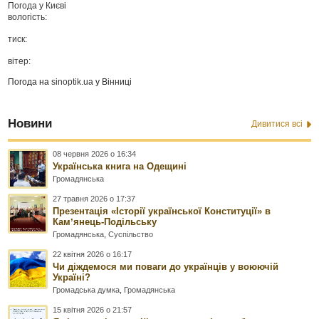
Погода у
Києві
вологість:
тиск:
вітер:
Погода на
sinoptik.ua
у Вінниці
Новини
Дивитися всі
08 червня 2026 о 16:34
Українська книга на Одещині
Громадянська
27 травня 2026 о 17:37
Презентація «Історії української Конституції» в
Камʼянець-Подільську
Громадянська
,
Суспільство
22 квітня 2026 о 16:17
Чи діждемося ми поваги до українців у воюючій
Україні?
Громадська думка
,
Громадянська
15 квітня 2026 о 21:57