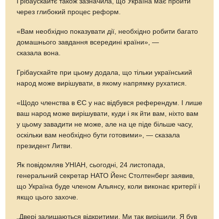
Грібаускайтє також зазначила, що Україна має пройти
через глибокий процес реформ.
«Вам необхідно показувати дії, необхідно робити багато
домашнього завдання всередині країни», —
сказала вона.
Грібаускайте при цьому додала, що тільки український
народ може вирішувати, в якому напрямку рухатися.
«Щодо членства в ЄС у нас відбувся референдум. І лише
ваш народ може вирішувати, куди і як йти вам, ніхто вам
у цьому завадити не може, але на це піде більше часу,
оскільки вам необхідно бути готовими», — сказала
президент Литви.
Як повідомляв УНІАН, сьогодні, 24 листопада,
генеральний секретар НАТО Йенс Столтенберг заявив,
що Україна буде членом Альянсу, коли виконає критерії і
якщо цього захоче.
„Двері залишаються відкритими. Ми так вирішили. Я був