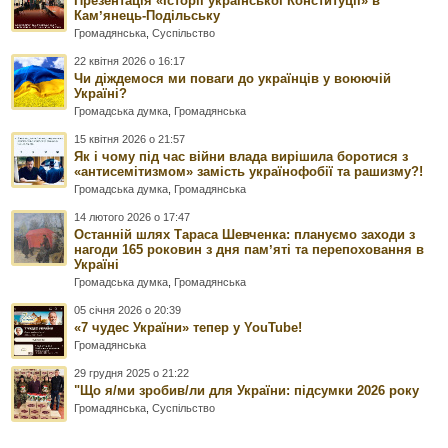
Презентація «Історії української Конституції» в
Камʼянець-Подільську
Громадянська
,
Суспільство
22 квітня 2026 о 16:17
Чи діждемося ми поваги до українців у воюючій
Україні?
Громадська думка
,
Громадянська
15 квітня 2026 о 21:57
Як і чому під час війни влада вирішила боротися з
«антисемітизмом» замість українофобії та рашизму?!
Громадська думка
,
Громадянська
14 лютого 2026 о 17:47
Останній шлях Тараса Шевченка: плануємо заходи з
нагоди 165 роковин з дня памʼяті та перепоховання в
Україні
Громадська думка
,
Громадянська
05 січня 2026 о 20:39
«7 чудес України» тепер у YouTube!
Громадянська
29 грудня 2025 о 21:22
"Що я/ми зробив/ли для України: підсумки 2026 року
Громадянська
,
Суспільство