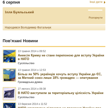
6 серпня
Інші дати
Ілля Буяльський
Розгорнути
Народився Володимир Фатальчук
Пов’язані Новини
13 травня 2014 о 09:52
Анексія Криму не стане перепоною для вступу України
в НАТО
Суспільство
13 травня 2014 о 12:53
Більш як 50% українців хочуть вступу України до ЄС,
за Митний союз лише 18% громадян — опитування
Громадська думка
27 лютого 2014 о 09:38
В НАТО виступили за територіальну цілісність України
Суспільство
13 березня 2014 о 11:52