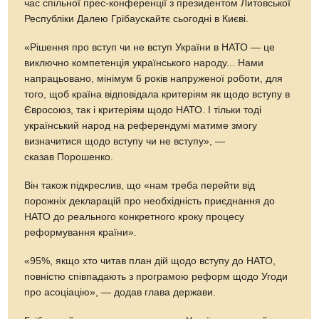
час спільної прес-конференції з президентом Литовської
Республіки Далею Грібаускайтє сьогодні в Києві.
«Рішення про вступ чи не вступ України в НАТО — це
виключно компетенція українського народу... Нами
напрацьовано, мінімум 6 років напруженої роботи, для
того, щоб країна відповідала критеріям як щодо вступу в
Євросоюз, так і критеріям щодо НАТО. І тільки тоді
український народ на референдумі матиме змогу
визначитися щодо вступу чи не вступу», —
сказав Порошенко.
Він також підкреслив, що «нам треба перейти від
порожніх декларацій про необхідність приєднання до
НАТО до реального конкретного кроку процесу
реформування країни».
«95%, якщо хто читав план дій щодо вступу до НАТО,
повністю співпадають з програмою реформ щодо Угоди
про асоціацію», — додав глава держави.