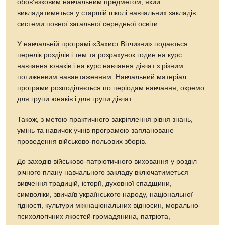
обов’язковим навчальним предметом, який
викладатиметься у старшій школі навчальних закладів
системи повної загальної середньої освіти.
У навчальній програмі «Захист Вітчизни» подається
перелік розділів і тем та розрахунок годин на курс
навчання юнаків і на курс навчання дівчат з різним
потижневим навантаженням. Навчальний матеріал
програми розподіляється по періодам навчання, окремо
для групи юнаків і для групи дівчат.
Також, з метою практичного закріплення рівня знань,
умінь та навичок учнів програмою заплановане
проведення військово-польових зборів.
До заходів військово-патріотичного виховання у розділ
річного плану навчального закладу включатиметься
вивчення традицій, історії, духовної спадщини,
символіки, звичаїв українського народу, національної
гідності, культури міжнаціональних відносин, морально-
психологічних якостей громадянина, патріота,