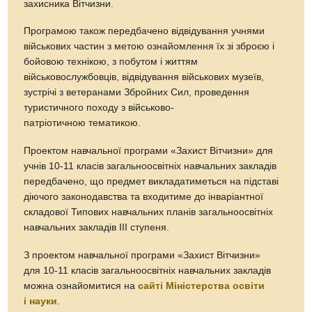
захисника Вітчизни.
Програмою також передбачено відвідування учнями
військових частин з метою ознайомлення їх зі зброєю і
бойовою технікою, з побутом і життям
військовослужбовців, відвідування військових музеїв,
зустрічі з ветеранами Збройних Сил, проведення
туристичного походу з військово-
патріотичною тематикою.
Проектом навчальної програми «Захист Вітчизни» для
учнів 10-11 класів загальноосвітніх навчальних закладів
передбачено, що предмет викладатиметься на підставі
діючого законодавства та входитиме до інваріантної
складової Типових навчальних планів загальноосвітніх
навчальних закладів ІІІ ступеня.
З проектом навчальної програми «Захист Вітчизни»
для 10-11 класів загальноосвітніх навчальних закладів
можна ознайомитися на
сайті Міністерства освіти
і науки
.