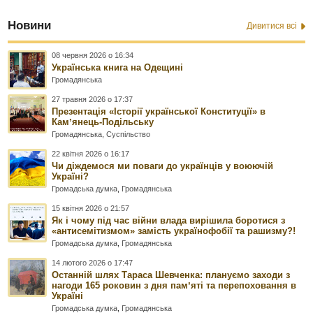
Новини
Дивитися всі
08 червня 2026 о 16:34
Українська книга на Одещині
Громадянська
27 травня 2026 о 17:37
Презентація «Історії української Конституції» в
Камʼянець-Подільську
Громадянська
,
Суспільство
22 квітня 2026 о 16:17
Чи діждемося ми поваги до українців у воюючій
Україні?
Громадська думка
,
Громадянська
15 квітня 2026 о 21:57
Як і чому під час війни влада вирішила боротися з
«антисемітизмом» замість українофобії та рашизму?!
Громадська думка
,
Громадянська
14 лютого 2026 о 17:47
Останній шлях Тараса Шевченка: плануємо заходи з
нагоди 165 роковин з дня памʼяті та перепоховання в
Україні
Громадська думка
,
Громадянська