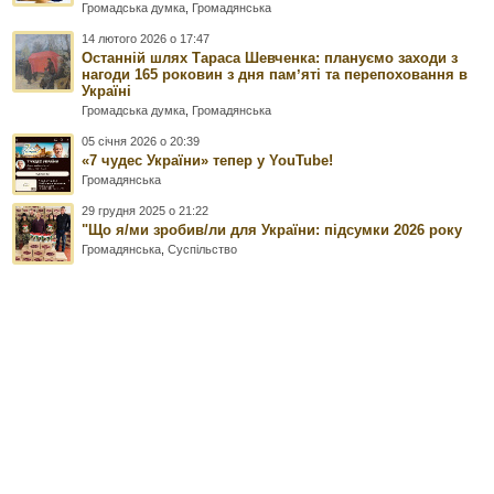
Громадська думка
,
Громадянська
14 лютого 2026 о 17:47
Останній шлях Тараса Шевченка: плануємо заходи з
нагоди 165 роковин з дня памʼяті та перепоховання в
Україні
Громадська думка
,
Громадянська
05 січня 2026 о 20:39
«7 чудес України» тепер у YouTube!
Громадянська
29 грудня 2025 о 21:22
"Що я/ми зробив/ли для України: підсумки 2026 року
Громадянська
,
Суспільство