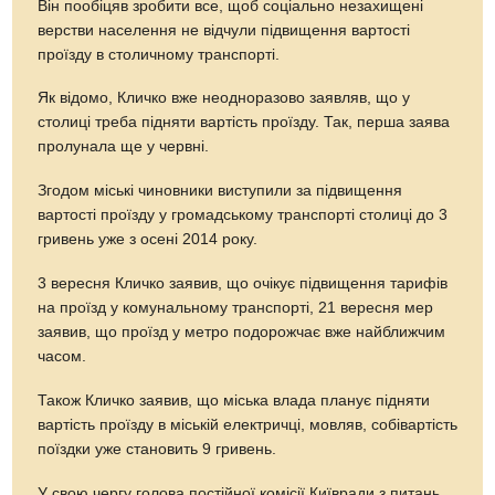
Він пообіцяв зробити все, щоб соціально незахищені
верстви населення не відчули підвищення вартості
проїзду в столичному транспорті.
Як відомо, Кличко вже неодноразово заявляв, що у
столиці треба підняти вартість проїзду. Так, перша заява
пролунала ще у червні.
Згодом міські чиновники виступили за підвищення
вартості проїзду у громадському транспорті столиці до 3
гривень уже з осені 2014 року.
3 вересня Кличко заявив, що очікує підвищення тарифів
на проїзд у комунальному транспорті, 21 вересня мер
заявив, що проїзд у метро подорожчає вже найближчим
часом.
Також Кличко заявив, що міська влада планує підняти
вартість проїзду в міській електричці, мовляв, собівартість
поїздки уже становить 9 гривень.
У свою чергу голова постійної комісії Київради з питань