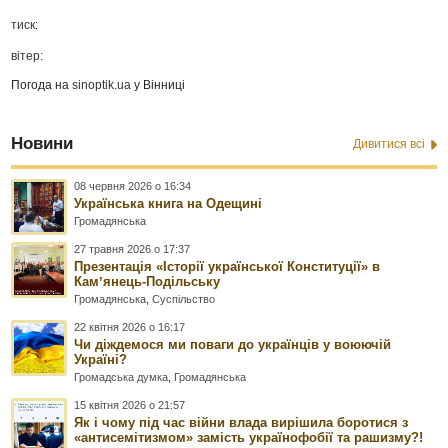
тиск:
вітер:
Погода на
sinoptik.ua
у Вінниці
Новини
Дивитися всі
08 червня 2026 о 16:34
Українська книга на Одещині
Громадянська
27 травня 2026 о 17:37
Презентація «Історії української Конституції» в
Камʼянець-Подільську
Громадянська
,
Суспільство
22 квітня 2026 о 16:17
Чи діждемося ми поваги до українців у воюючій
Україні?
Громадська думка
,
Громадянська
15 квітня 2026 о 21:57
Як і чому під час війни влада вирішила боротися з
«антисемітизмом» замість українофобії та рашизму?!