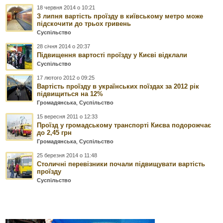
18 червня 2014 о 10:21
З липня вартість проїзду в київському метро може
підскочити до трьох гривень
Суспільство
28 січня 2014 о 20:37
Підвищення вартості проїзду у Києві відклали
Суспільство
17 лютого 2012 о 09:25
Вартість проїзду в українських поїздах за 2012 рік
підвищиться на 12%
Громадянська
,
Суспільство
15 вересня 2011 о 12:33
Проїзд у громадському транспорті Києва подорожчає
до 2,45 грн
Громадянська
,
Суспільство
25 березня 2014 о 11:48
Столичні перевізники почали підвищувати вартість
проїзду
Суспільство