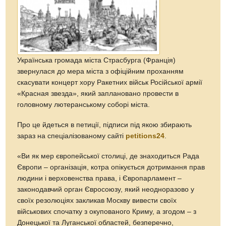
Українська громада міста Страсбурга (Франція)
звернулася до мера міста з офіційним проханням
скасувати концерт хору Ракетних військ Російської армії
«Красная звезда», який заплановано провести в
головному лютеранському соборі міста.
Про це йдеться в петиції, підписи під якою збирають
зараз на спеціалізованому сайті
petitions24
.
«Ви як мер європейської столиці, де знаходиться Рада
Європи – організація, котра опікується дотримання прав
людини і верховенства права, і Європарламент –
законодавчий орган Євросоюзу, який неодноразово у
своїх резолюціях закликав Москву вивести своїх
військових спочатку з окупованого Криму, а згодом – з
Донецької та Луганської областей, безперечно,