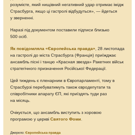
розумієте, який нищівний негативний удар отримає імідж
Страсбурга, якщо ці гастролі відбудуться», — йдеться
у зверненні.
Наразі під документом поставили підписи близько
500 осіб.
Як повідомляла «Європейська правда»
, 28 листопада
на гастролі до міста Страсбурга (Франція) приїжджає
ансамбль пісні і танцю «Красная звезда» Ракетних військ
стратегічного призначення Російської Федерації.
Цей тиждень є пленарним в Європарламенті, тому в
Страсбурзі перебуватимуть також євродепутати та
співробітники апарату ЄП, які приїздять туди раз
на місяць.
Очікується, що ансамбль виступить з хоровою
програмою у церкві
Святого Фоми
.
Джерело:
Європейська правда