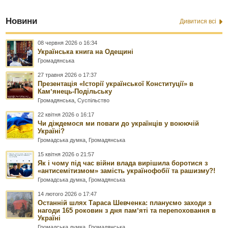
Новини
Дивитися всі
08 червня 2026 о 16:34
Українська книга на Одещині
Громадянська
27 травня 2026 о 17:37
Презентація «Історії української Конституції» в
Камʼянець-Подільську
Громадянська
,
Суспільство
22 квітня 2026 о 16:17
Чи діждемося ми поваги до українців у воюючій
Україні?
Громадська думка
,
Громадянська
15 квітня 2026 о 21:57
Як і чому під час війни влада вирішила боротися з
«антисемітизмом» замість українофобії та рашизму?!
Громадська думка
,
Громадянська
14 лютого 2026 о 17:47
Останній шлях Тараса Шевченка: плануємо заходи з
нагоди 165 роковин з дня памʼяті та перепоховання в
Україні
Громадська думка
,
Громадянська