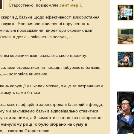
Старостенко, повідомляє
сайт мерії
.
 скарг від батьків щодо ефективності використання
сплачують. Уже виявлені численні порушення та
имінальні провадження, директори окремих шкіл
язків, а деякі – звільнені з посад», –
 всі керівники шкіл визнають свою провину.
 силами втриматися на посаді, підбурюють батьків,
», — розповіла чиновник.
івень корупції у школах можна, якщо за витрачанням
атимуть саме батьки.
єва мають офіційно зареєстровані благодійні фонди,
му ми закликаємо батьків відповідально ставитися
кувати за ними, а й вимагати звітності за використані
 минулому році їх було зібрано на суму в
»
, – сказала Старостенко.