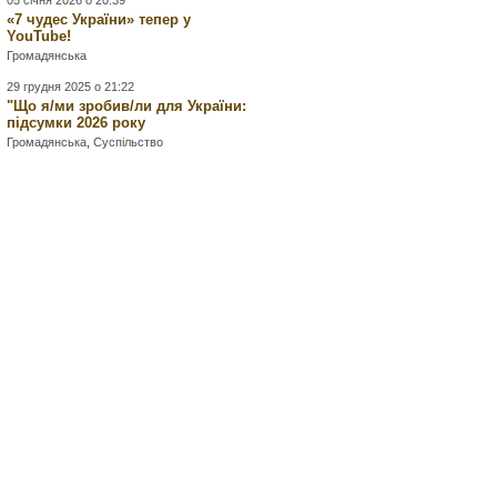
05 січня 2026 о 20:39
«7 чудес України» тепер у
YouTube!
Громадянська
29 грудня 2025 о 21:22
"Що я/ми зробив/ли для України:
підсумки 2026 року
Громадянська
,
Суспільство