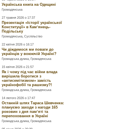
Українська книга на Одещині
Громадянська
27 травня 2026 о 17:37
Презентація «Історії української
Конституції» в Камʼянець-
Подільську
Громадянська
,
Суспільство
22 квітня 2026 о 16:17
Чи діждемося ми поваги до
українців у воюючій Україні?
Громадська думка
,
Громадянська
15 квітня 2026 о 21:57
Як і чому під час війни влада
вирішила боротися з
«антисемітизмом» замість
українофобії та рашизму?!
Громадська думка
,
Громадянська
14 лютого 2026 о 17:47
Останній шлях Тараса Шевченка:
плануємо заходи з нагоди 165
роковин з дня памʼяті та
перепоховання в Україні
Громадська думка
,
Громадянська