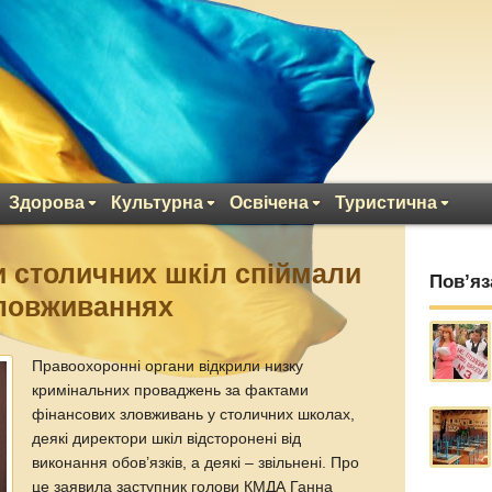
Здорова
Культурна
Освічена
Туристична
и столичних шкіл спіймали
Пов’яз
зловживаннях
Правоохоронні органи відкрили низку
кримінальних проваджень за фактами
фінансових зловживань у столичних школах,
деякі директори шкіл відсторонені від
виконання обов’язків, а деякі – звільнені. Про
це заявила заступник голови КМДА Ганна