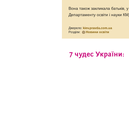
Вона також закликала батьків, у
Департаменту освіти і науки КМ
Джерело:
kiev.pravda.com.ua
Розділи:
Новини освіти