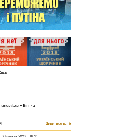
Києві
а
sinoptik.ua
у Вінниці
и
Дивитися всі
08 червня 2026 о 16:34