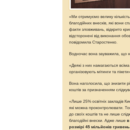
«Ми отримуємо велику кількість
благодійних внесків, які вони 
факти зловживань, відкрито кр
відсторонені від виконання обов’
повідомила Старостенко.
Водночас вона зауважила, що не
«Деякі з них намагаються всіма
організовують мітинги та пікети
Вона наголосила, що знизити р
коштів за призначенням слідкув
«Лише 25% освітніх закладів Ки
які можна проконтролювати. То
до своїх коштів та не лише слід
благодійні внески. Адже лише
в
розмірі 45 мільйонів гривень