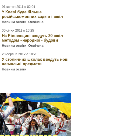
01 квітня 2011 о 02:01
У Києві буде більше
російськомовних садків і шкіл
Новини освіти
,
Освічена
30 січня 2011 о 13:25
На Рівненщині зведуть 20 шкіл
методом «народної» будови
Новини освіти
,
Освічена
28 серпня 2012 о 10:26
У столичних школах введуть нові
навчальні предмети
Новини освіти