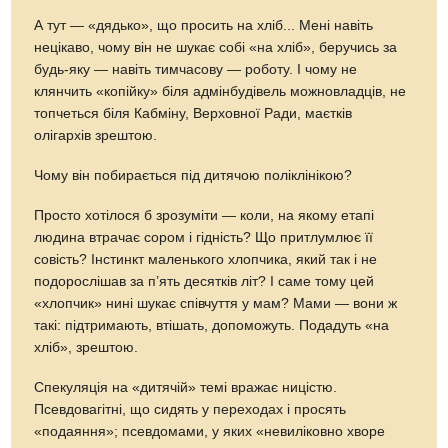
А тут — «дядько», що просить на хліб... Мені навіть
нецікаво, чому він не шукає собі «на хліб», беручись за
будь-яку — навіть тимчасову — роботу. І чому не
клянчить «копійку» біля адмінбудівель можновладців, не
топчеться біля Кабміну, Верховної Ради, маєтків
олігархів зрештою.
Чому він побирається під дитячою поліклінікою?
Просто хотілося б зрозуміти — коли, на якому етапі
людина втрачає сором і гідність? Що притлумлює її
совість? Інстинкт маленького хлопчика, який так і не
подорослішав за п’ять десятків літ? І саме тому цей
«хлопчик» нині шукає співчуття у мам? Мами — вони ж
такі: підтримають, втішать, допоможуть. Подадуть «на
хліб», зрештою.
Спекуляція на «дитячій» темі вражає ницістю.
Псевдовагітні, що сидять у переходах і просять
«подаяння»; псевдомами, у яких «невиліковно хворе