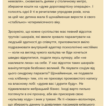
немовля», сновигають днями у столичному метро,
збираючи кошти на «дуже дороговартісну операцію». І
голосять одні й ті ж речитативи упродовж років, хоча
за цей час дитина мала б щонайменше вирости зі свого
«стабільно» чотиримісячного віку.
Зрозуміло, що кожне суспільство має певний відсоток
трутнів і шахраїв, які звикли зухвало паразитувати на
людській здатності до співчуття, приловчилися вміло
подразнювати внутрішній адаптер психологічно нестійких
— коли на вигляд чужого каліцтва чи біди хочеться
швидко відкупитися, подати якусь купюру, аби «не
накликати лиха» на себе. У нас відсоток таких шахраїв-
маніпуляторів безбожно великий. Як лікувати соціум від
цього синдрому паразита? Щонайменше, не подавати
«на хлібинку» тим, хто не приховує промовистого напису
на власному лобі: «дурив вас і дурити буду». Не
підживлювати жебрацький бізнес. Іноді варто пильно
поглянути в очі прохачу, аби він прискорив свою
«кульгаву ходу» і зник у тумані. Як ті «їжаки»-волонтери,
що збирають данину із довірливих пасажирів київського