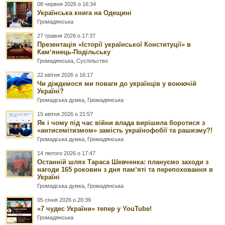
08 червня 2026 о 16:34
Українська книга на Одещині
Громадянська
27 травня 2026 о 17:37
Презентація «Історії української Конституції» в
Камʼянець-Подільську
Громадянська
,
Суспільство
22 квітня 2026 о 16:17
Чи діждемося ми поваги до українців у воюючій
Україні?
Громадська думка
,
Громадянська
15 квітня 2026 о 21:57
Як і чому під час війни влада вирішила боротися з
«антисемітизмом» замість українофобії та рашизму?!
Громадська думка
,
Громадянська
14 лютого 2026 о 17:47
Останній шлях Тараса Шевченка: плануємо заходи з
нагоди 165 роковин з дня памʼяті та перепоховання в
Україні
Громадська думка
,
Громадянська
05 січня 2026 о 20:39
«7 чудес України» тепер у YouTube!
Громадянська