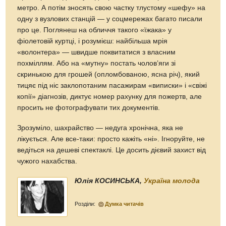
метро. А потім зносять свою частку тлустому «шефу» на
одну з вузлових станцій — у соцмережах багато писали
про це. Поглянеш на обличчя такого «їжака» у
фіолетовій куртці, і розумієш: найбільша мрія
«волонтера» — швидше поквитатися з власним
похміллям. Або на «мутну» постать чолов’яги зі
скринькою для грошей (опломбованою, ясна річ), який
тицяє під ніс заклопотаним пасажирам «виписки» і «свіжі
копії» діагнозів, диктує номер рахунку для пожертв, але
просить не фотографувати тих документів.
Зрозуміло, шахрайство — недуга хронічна, яка не
лікується. Але все-таки: просто кажіть «ні». Ігноруйте, не
ведіться на дешеві спектаклі. Це досить дієвий захист від
чужого нахабства.
Юлія КОСИНСЬКА,
Україна молода
Розділи:
Думка читачів