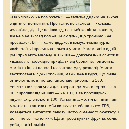
«На хлібинку не поможете?» — запитує дядько на виході
з дитячої поліклініки. Про таких не скажеш — чоловік,
чолов’яга, дід. Це не інвалід, не глибоко літня людина,
він не має вигляд бомжа чи людини, що хронічно «не
просихає». Він — саме дядько, в камуфляжній куртці,
який стоїть і просить допомоги у мам. У мам, які в одній
руці тримають малечу, а в іншій — довжелезний список iз
ліками, які необхідно придбати від бронхітів, тонзилітів,
отитів та іншої напасті (сезон застуд у розпалі). У мам
заклопотані й сумні обличчя, мами вже в курсі, що лише
антибіотик потягне щонайменше гривень на 150,
ефективний зрошувач для хворого дитячого горла — на
90, сиропчик від кашлю — на 100, а за противірусні
пігулки слід викласти 130. Усі ми знаємо, які цінники нині
малюють в аптеках. Аби вилікувати «банальне» ГРЗ,
доведеться витратити левову частку сімейного бюджету. І
це — не всі «квіточки». Ще ж треба купити фруктів, соків,
риби, полівітамінів...