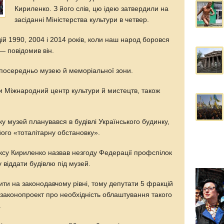
Кириленко. З його слів, цю ідею затвердили на
засіданні Міністерства культури в четвер.
ій 1990, 2004 і 2014 років, коли наш народ боровся
— повідомив він.
посередньо музею й меморіальної зони.
и Міжнародний центр культури й мистецтв, також
у музей планувався в будівлі Українського будинку,
його «тоталітарну обстановку».
су Кириленко назвав незгоду Федерації профспілок
 віддати будівлю під музей.
ти на законодавчому рівні, тому депутати 5 фракцій
 законопроект про необхідність облаштування такого
.