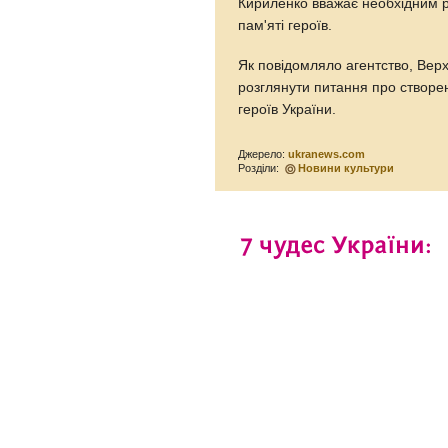
Кириленко вважає необхідним р
пам'яті героїв.
Як повідомляло агентство, Вер
розглянути питання про створен
героїв України.
Джерело:
ukranews.com
Розділи:
Новини культури