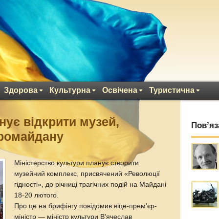
Здорова
Культурна
Освічена
Туристична
нує відкрити музей,
Пов’яз
ромайдану
Міністерство культури планує створити
музейний комплекс, присвячений «Революції
гідності», до річниці трагічних подій на Майдані
18-20 лютого.
Про це на брифінгу повідомив віце-прем'єр-
міністр — міністр культури В'ячеслав