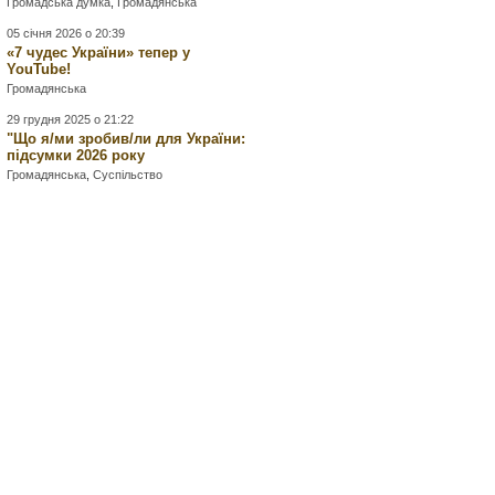
Громадська думка
,
Громадянська
05 січня 2026 о 20:39
«7 чудес України» тепер у
YouTube!
Громадянська
29 грудня 2025 о 21:22
"Що я/ми зробив/ли для України:
підсумки 2026 року
Громадянська
,
Суспільство