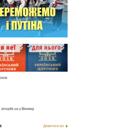
Києві
а
sinoptik.ua
у Вінниці
и
Дивитися всі