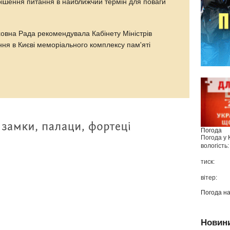
ішення питання в найближчий термін для поваги
ховна Рада рекомендувала Кабінету Міністрів
ня в Києві меморіального комплексу пам'яті
Погода
Погода у
вологість:
тиск:
вітер:
Погода н
Новин