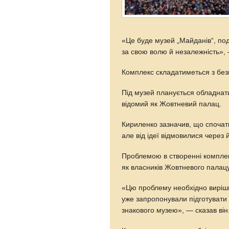
«Це буде музей „Майданів“, под
за свою волю й незалежність», 
Комплекс складатиметься з без
Під музей планується обладнат
відомий як Жовтневий палац.
Кириленко зазначив, що спочатк
але від ідеї відмовилися через 
Проблемою в створенні комплек
як власників Жовтневого палацу
«Цю проблему необхідно виріши
уже запропонували підготувати
знакового музею», — сказав він