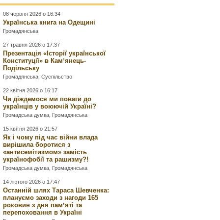
08 червня 2026 о 16:34
Українська книга на Одещині
Громадянська
27 травня 2026 о 17:37
Презентація «Історії української
Конституції» в Камʼянець-
Подільську
Громадянська
,
Суспільство
22 квітня 2026 о 16:17
Чи діждемося ми поваги до
українців у воюючій Україні?
Громадська думка
,
Громадянська
15 квітня 2026 о 21:57
Як і чому під час війни влада
вирішила боротися з
«антисемітизмом» замість
українофобії та рашизму?!
Громадська думка
,
Громадянська
14 лютого 2026 о 17:47
Останній шлях Тараса Шевченка:
плануємо заходи з нагоди 165
роковин з дня памʼяті та
перепоховання в Україні