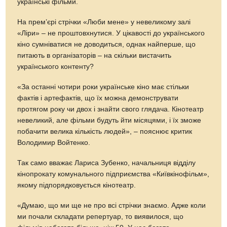
українські фільми.
На прем’єрі стрічки «Люби мене» у невеликому залі
«Ліри» – не проштовхнутися. У цікавості до українського
кіно сумніватися не доводиться, однак найперше, що
питають в організаторів – на скільки вистачить
українського контенту?
«За останні чотири роки українське кіно має стільки
фактів і артефактів, що їх можна демонструвати
протягом року чи двох і знайти свого глядача. Кінотеатр
невеликий, але фільми будуть йти місяцями, і їх зможе
побачити велика кількість людей», – пояснює критик
Володимир Войтенко.
Так само вважає Лариса Зубенко, начальниця відділу
кінопрокату комунального підприємства «Київкінофільм»,
якому підпорядковується кінотеатр.
«Думаю, що ми ще не про всі стрічки знаємо. Адже коли
ми почали складати репертуар, то виявилося, що