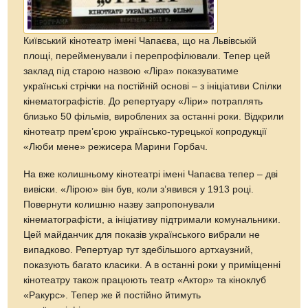
Київський кінотеатр імені Чапаєва, що на Львівській
площі, перейменували і перепрофілювали. Тепер цей
заклад під старою назвою «Ліра» показуватиме
українські стрічки на постійній основі – з ініціативи Спілки
кінематографістів. До репертуару «Ліри» потраплять
близько 50 фільмів, вироблених за останні роки. Відкрили
кінотеатр прем’єрою українсько-турецької копродукції
«Люби мене» режисера Марини Горбач.
На вже колишньому кінотеатрі імені Чапаєва тепер – дві
вивіски. «Лірою» він був, коли з’явився у 1913 році.
Повернути колишню назву запропонували
кінематографісти, а ініціативу підтримали комунальники.
Цей майданчик для показів українського вибрали не
випадково. Репертуар тут здебільшого артхаузний,
показують багато класики. А в останні роки у приміщенні
кінотеатру також працюють театр «Актор» та кіноклуб
«Ракурс». Тепер же й постійно йтимуть