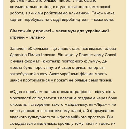
фільмів набагато більше, ніж 50. У нас багато
документального кіно, є студентські короткометражні
роботи, з яких ми робитимемо альманахи. Також низка
картин перебуває на стадії виробництва», – каже вона.
Сім тижнів у прокаті – максимум для української
стрічки – Іллєнко
Заявлені 50 фільмів – це лише старт, теж вважає голова
Держкіно Пилип Іллєнко. Він каже: у Радянському Союзі
існував формат «кінотеатр повторного фільму», де
можна було переглянути й старі стрічки, тепер він
затребуваний знову. Адже українські фільми мають
шанси протриматися у прокаті не більше семи тижнів.
«Одна з проблем наших кінематографістів – відсутність
можливості спілкуватися з власним глядачем через брак
кінозалів. І створення такого майданчику, як «Ліра» – не
лише допомога в економічному плані, а й формування
власного культурного та інформаційного простору. Він
складається з маленьких кроків, у тому числі й таких, як