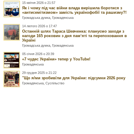
15 квітня 2026 о 21:57
Як і чому під час війни влада вирішила боротися з
«антисемітизмом» замість українофобії та рашизму?!
Громадська думка
,
Громадянська
14 лютого 2026 о 17:47
Останній шлях Тараса Шевченка: плануємо заходи з
нагоди 165 роковин з дня памʼяті та перепоховання в
Україні
Громадська думка
,
Громадянська
05 січня 2026 о 20:39
«7 чудес України» тепер у YouTube!
Громадянська
29 грудня 2025 о 21:22
"Що я/ми зробив/ли для України: підсумки 2026 року
Громадянська
,
Суспільство