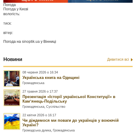
Погода
Погода у
Києві
вологість:
тиск:
вітер:
Погода на
sinoptik.ua
у Вінниці
Новини
Дивитися всі
08 червня 2026 о 16:34
Українська книга на Одещині
Громадянська
27 травня 2026 о 17:37
Презентація «Історії української Конституції» в
Камʼянець-Подільську
Громадянська
,
Суспільство
22 квітня 2026 о 16:17
Чи діждемося ми поваги до українців у воюючій
Україні?
Громадська думка
,
Громадянська