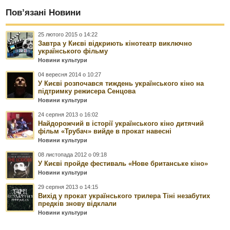
Пов’язані Новини
25 лютого 2015 о 14:22
Завтра у Києві відкриють кінотеатр виключно
українського фільму
Новини культури
04 вересня 2014 о 10:27
У Києві розпочався тиждень українського кіно на
підтримку режисера Сенцова
Новини культури
24 серпня 2013 о 16:02
Найдорожчий в історії українського кіно дитячий
фільм «Трубач» вийде в прокат навесні
Новини культури
08 листопада 2012 о 09:18
У Києві пройде фестиваль «Нове британське кіно»
Новини культури
29 серпня 2013 о 14:15
Вихід у прокат українського трилера Тіні незабутих
предків знову відклали
Новини культури