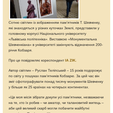
Сотню світлин із зображенням пам’ятників Т. Шевченку,
які знаходяться у різних куточках Землі, представили у
головному корпусі Національного університету
«Львівська політехніка». Виставкою «Монументальна
Шевченкіана» в університеті закінчують відзначення 200-
річчя Кобзаря.
Про це повідомляє кореспондент
ІА ZIK.
Автор світлин – Руслан Теліпський – 15 років подорожує
по світу у пошуках пам’ятників Кобзарю. За цей час він
зміг сфотографувати понад тисячу монументів Шевченку
у більше як 25 країнах на чотирьох континентах.
«Це моя місія зібрати докупи усі пам’ятники, незважаючи
на те, хто їх робив – чи аматор, чи талановитий митець –
аби цей великий скарб могли побачити майбутні