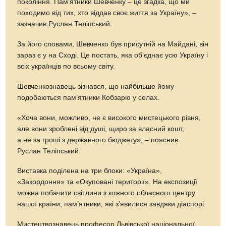
покоління. Пам’ятники Шевченку – це згадка, що ми
походимо від тих, хто віддав своє життя за Україну», –
зазначив Руслан Теліпський.
За його словами, Шевченко був присутній на Майдані, він
зараз є у на Сході. Це постать, яка об’єднає усю Україну і
всіх українців по всьому світу.
Шевченкознавець зізнався, що найбільше йому
подобаються пам’ятники Кобзарю у селах.
«Хоча вони, можливо, не є високого мистецького рівня,
але вони зроблені від душі, щиро за власний кошт,
а не за гроші з державного бюджету», – пояснив
Руслан Теліпський.
Виставка поділена на три блоки: «Україна»,
«Закордоння» та «Окуповані території». На експозиції
можна побачити світлини з кожного обласного центру
нашої країни, пам’ятники, які з’явилися завдяки діаспорі.
Мистецтвознавець професор Львівської національної