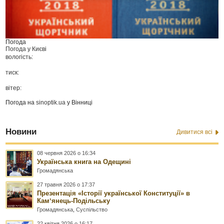
Погода
Погода у
Києві
вологість:
тиск:
вітер:
Погода на
sinoptik.ua
у Вінниці
Новини
Дивитися всі
08 червня 2026 о 16:34
Українська книга на Одещині
Громадянська
27 травня 2026 о 17:37
Презентація «Історії української Конституції» в
Камʼянець-Подільську
Громадянська
,
Суспільство
22 квітня 2026 о 16:17