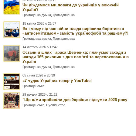
Чи діждемося ми поваги до українців у воюючій
Україні?
Громадська думка
,
Громадянська
15 квітня 2026 о 21:57
Як і чому під час війни влада вирішила боротися з
«антисемітизмом» замість українофобії та рашизму?!
Громадська думка
,
Громадянська
14 лютого 2026 о 17:47
Останній шлях Тараса Шевченка: плануємо заходи з
нагоди 165 роковин з дня памʼяті та перепоховання в
Україні
Громадська думка
,
Громадянська
05 січня 2026 о 20:39
«7 чудес України» тепер у YouTube!
Громадянська
29 грудня 2025 о 21:22
"Що я/ми зробив/ли для України: підсумки 2026 року
Громадянська
,
Суспільство