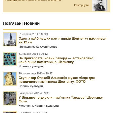
Розгорнути
Пов’язані Новини
01 серпня 2011 о 08:49
Один з найбільших пам’ятників Шевченку нахилився
на 12 см
Громадянська
,
Суспільство
31 грудня 2014 о 09:12
На Прикарпатті новий рекорд — встановлено
найбільше пам'ятників Шевченку
Новини культури
10 листопада 2013 о 10:37
Скульптор Олексій Альошкін шукає місце для
незвичного пам’ятника Шевченку. ФОТО
Новини культури
04 вересня 2011 о 09:39
У Вільнюсі відкрили пам’ятник Тарасові Шевченку.
Фото
Культурна
,
Новини культури
02 лютого 2015 о 11:45