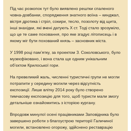
Під час розкопок тут було виявлено рештки спаленого
човна-довбанки, спорядження знатного воїна – кинджал,
вістря дротика і стріл, сокири, тесло, позолоту від щита,
інші знахідки, які вчені датують Х ст. Тоді стало зрозуміло,
що це те саме поховання, про яке згадує літописець і в
якому міг бути похований князь – засновник міста.
У 1998 році пам’ятку, за проектом З. Соколовського, було
музеєфіковано, і вона стала ще одним унікальним
об’єктом Крилоської гори.
На превеликий жаль, численні туристичні групи не могли
потрапити у середину могили через відсутність
експозиції. Лише влітку 2014 року було створено
тимчасову експозицію для того, щоб туристи мали змогу
детальніше ознайомитись з історією кургану.
Впродовж минулої осені працівниками Заповідника було
завершено роботи з благоустрою території Галичиної
могили, встановлено огорожу, здійснено реставрацію