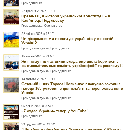
Громадянська
27 травня 2026 о 17:37
Презентація «Історії української Конституції» в
Камʼянець-Подільську
Громадянська
,
Суспільство
22 квітня 2026 о 16:17
Чи діждемося ми поваги до українців у воюючій
Україні?
Громадська думка
,
Громадянська
15 квітня 2026 о 21:57
Як і чому під час війни влада вирішила боротися з
«антисемітизмом» замість українофобії та рашизму?!
Громадська думка
,
Громадянська
14 лютого 2026 о 17:47
Останній шлях Тараса Шевченка: плануємо заходи з
нагоди 165 роковин з дня памʼяті та перепоховання в
Україні
Громадська думка
,
Громадянська
05 січня 2026 о 20:39
«7 чудес України» тепер у YouTube!
Громадянська
29 грудня 2025 о 21:22
"Що я/ми зробив/ли для України: підсумки 2026 року