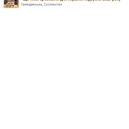
Громадянська
,
Суспільство