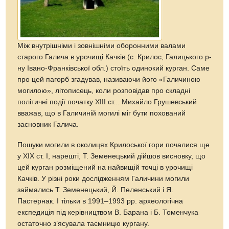
Між внутрішніми і зовнішніми оборонними валами
старого Галича в урочищі Качків (с. Крилос, Галицького р-
ну Івано-Франківської обл.) стоїть одинокий курган. Саме
про цей пагорб згадував, називаючи його «Галичиною
могилою», літописець, коли розповідав про складні
політичні події початку ХІІІ ст... Михайло Грушевський
вважав, що в Галичиній могилі міг бути похований
засновник Галича.
Пошуки могили в околицях Крилоської гори почалися ще
у ХІХ ст. І, нарешті, Т. Земенецький дійшов висновку, що
цей курган розміщений на найвищій точці в урочищі
Качків. У різні роки дослідженням Галичини могили
займались Т. Земенецький, Й. Пеленський і Я.
Пастернак. І тільки в 1991–1993 рр. археологічна
експедиція під керівництвом В. Барана і Б. Томенчука
остаточно з’ясувала таємницю кургану.