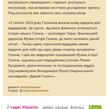
внутрішнього приміщення і, нарешті, розгорнуто
експозицію, яка розкриває всі етапи дослідження кургану.
Ряд експонатів вже зайняли своє належне місце.
«3 лютого 2015 року Галичина могила знову відкрита для
відвідувачів. Це курган, від якого фактично починається
історія нашого Галича, – розповідає Тарас Зіньковський,
директор Музею історії Галича, до якого належить даний
об’єкт. – Тепер навіть пересічний відвідувач зможе
відкрити для себе ще одну цікаву сторінку минувшини
Галича. І цим ми завдячуємо працівникам Музею історії
Галича, художньо-реставраційному (очолює Роман
Бродович), археологічному та господарському відділу
(під керівництвом Володимира Ліуша) Національного
заповідника «Давній Галич»».
Джерело:
prostir.museum
Розділи:
Туристичні новини