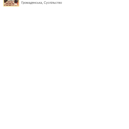
Громадянська
,
Суспільство