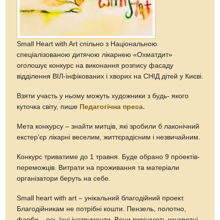
Small Heart with Art спільно з Національною
спеціалізованою дитячою лікарнею «Охматдит»
оголошує конкурс на виконання розпису фасаду
відділення ВІЛ-інфікованих і хворих на СНІД дітей у Києві.
Взяти участь у ньому можуть художники з будь- якого
куточка світу, пише
Педагогічна преса.
Мета конкурсу – знайти митців, які зробили б лаконічний
екстер’єр лікарні веселим, життєрадісним і незвичайним.
Конкурс триватиме до 1 травня. Буде обрано 9 проектів-
переможців. Витрати на проживання та матеріали
організатори беруть на себе.
Small heart with art – унікальний благодійний проект.
Благодійникам не потрібні кошти. Пензель, полотно,
фарби – ось їхні інструменти. Вони вирішують конкретні