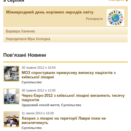
9 серпня
Міжнародний день корінних народів світу
Розгорнути
Варвара Ханенко
Народилася Віра Холодна
Пов’язані Новини
30 травня 2012 о 16:54
МОЗ спростувало примусову виписку пацієнтів з
київської лікарні
Суспільство
30 травня 2012 о 13:05
Через Євро-2012 з київської лікарні виганяють тисячу
пацієнтів
Здоровий спосіб життя
,
Суспільство
11 липня 2013 о 16:00
Хворих з лікарні на території Лаври поки не
виселятимуть
Суспільство