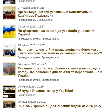
Громадянська
27 травня 2026 о 17:37
Презентація «Історії української Конституції» в
Камʼянець-Подільську
Громадянська
,
Суспільство
22 квітня 2026 о 16:17
Чи діждемося ми поваги до українців у воюючій
Україні?
Громадська думка
,
Громадянська
15 квітня 2026 о 21:57
Як і чому під час війни влада вирішила боротися з
«антисемітизмом» замість українофобії та рашизму?!
Громадська думка
,
Громадянська
14 лютого 2026 о 17:47
Останній шлях Тараса Шевченка: плануємо заходи з
нагоди 165 роковин з дня памʼяті та перепоховання в
Україні
Громадська думка
,
Громадянська
05 січня 2026 о 20:39
«7 чудес України» тепер у YouTube!
Громадянська
29 грудня 2025 о 21:22
"Що я/ми зробив/ли для України: підсумки 2026 року