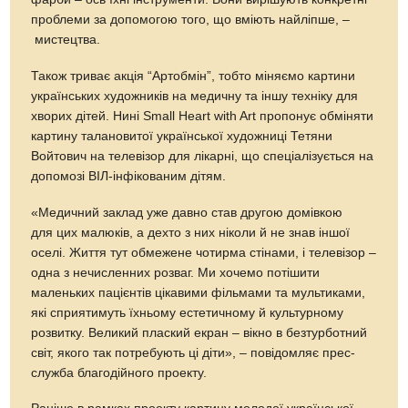
проблеми за допомогою того, що вміють найліпше, –
мистецтва.
Також триває акція “Артобмін”, тобто міняємо картини
українських художників на медичну та іншу техніку для
хворих дітей. Нині Small Heart with Art пропонує обміняти
картину талановитої української художниці Тетяни
Войтович на телевізор для лікарні, що спеціалізується на
допомозі ВІЛ-інфікованим дітям.
«Медичний заклад уже давно став другою домівкою
для цих малюків, а дехто з них ніколи й не знав іншої
оселі. Життя тут обмежене чотирма стінами, і телевізор –
одна з нечисленних розваг. Ми хочемо потішити
маленьких пацієнтів цікавими фільмами та мультиками,
які сприятимуть їхньому естетичному й культурному
розвитку. Великий плаский екран – вікно в безтурботний
світ, якого так потребують ці діти», – повідомляє прес-
служба благодійного проекту.