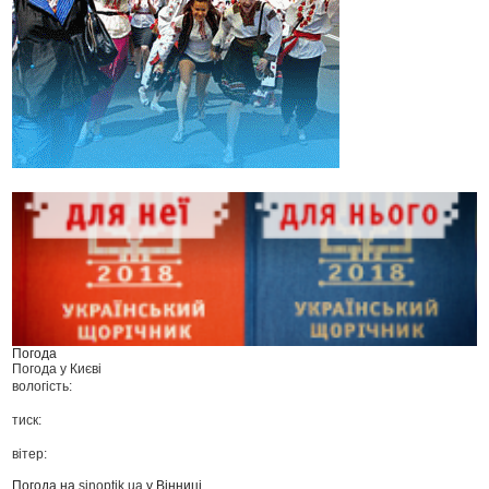
Погода
Погода у
Києві
вологість:
тиск:
вітер:
Погода на
sinoptik.ua
у Вінниці