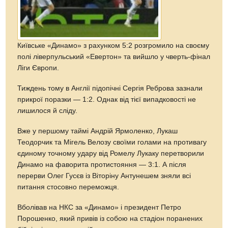
Київське «Динамо» з рахунком 5:2 розгромило на своєму
полі ліверпульський «Евертон» та вийшло у чверть-фінал
Ліги Європи.
Тиждень тому в Англії підопічні Сергія Реброва зазнали
прикрої поразки — 1:2. Однак від тієї випадковості не
лишилося й сліду.
Вже у першому таймі Андрій Ярмоленко, Лукаш
Теодорчик та Мігель Велозу своїми голами на противагу
єдиному точному удару від Ромелу Лукаку перетворили
Динамо на фаворита протистояння — 3:1. А після
перерви Олег Гусєв із Віторіну Антунешем зняли всі
питання стосовно переможця.
Вболівав на НКС за «Динамо» і президент Петро
Порошенко, який привів із собою на стадіон поранених