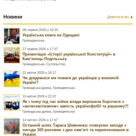
Новини
Дивитися всі
08 червня 2026 о 16:34
Українська книга на Одещині
Громадянська
27 травня 2026 о 17:37
Презентація «Історії української Конституції» в
Камʼянець-Подільську
Громадянська
,
Суспільство
22 квітня 2026 о 16:17
Чи діждемося ми поваги до українців у воюючій
Україні?
Громадська думка
,
Громадянська
15 квітня 2026 о 21:57
Як і чому під час війни влада вирішила боротися з
«антисемітизмом» замість українофобії та рашизму?!
Громадська думка
,
Громадянська
14 лютого 2026 о 17:47
Останній шлях Тараса Шевченка: плануємо заходи з
нагоди 165 роковин з дня памʼяті та перепоховання в
Україні