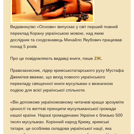
Видавництво «Основи» випускає у світ перший повний
переклад Корану українською мовою, над яким
дослідник та сходознавець Михайло Якубович працював
понад 5 років.
Про це повідомляють видавці книги, пише
ZIK.
Правозахисник, лідер кримськотатарського руху Мустафа
Джемілєв вважає, що вихід повного українського
перекладу священної книги мусульман є визначною
подією для всієї української спільноти.
«Він допоможе україномовному читачеві краще зрозуміти
цінності та життєві принципи мусульманської громади
нашої країни. Наразі громадянами України є близько 500
тисяч мусульман. Корінний народ Криму, кримські
татари, це особлива складова української нації, яка