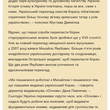
додає барв культурному та духовному багатству України.
Історія ісламу в Україні пов’язана, перш за все, саме з
ними. Український переклад смислів Корану обов’язково
сприятиме більш тісному зв’язку кримських татар з усім
українством», – пояснює Мустава Джемілєв.
Відомо, що перші спроби перекласти Коран
староукраїнською мовою були зроблені ще у ХVІІ столітті.
Але за повний переклад священної книги мусульман
у 2007 році взявся Михайло Якубович. Більше п’яти років
знадобилося українському досліднику та сходознавцю,
викладачеві Острозької академії, щоб перекласти Коран.
Ще два роки Якубович вносив уточнення та
вдосконалював переклад.
«Ми пишаємося роботою з Михайлом і пишаємося тим,
що першими видаємо український Коран, – говорить
директор видавництва «Основи» Дана Павличко. –
Сьогодні Україна переживає скрутні часи, але «Основи» і
надалі будуть робити все можливе, щоб видавати
фундаментальні книжки, надважливі для суспільства та