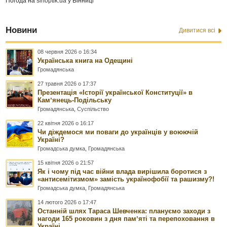
Погода на
sinoptik.ua
у Вінниці
Новини
Дивитися всі
08 червня 2026 о 16:34
Українська книга на Одещині
Громадянська
27 травня 2026 о 17:37
Презентація «Історії української Конституції» в
Камʼянець-Подільську
Громадянська
,
Суспільство
22 квітня 2026 о 16:17
Чи діждемося ми поваги до українців у воюючій
Україні?
Громадська думка
,
Громадянська
15 квітня 2026 о 21:57
Як і чому під час війни влада вирішила боротися з
«антисемітизмом» замість українофобії та рашизму?!
Громадська думка
,
Громадянська
14 лютого 2026 о 17:47
Останній шлях Тараса Шевченка: плануємо заходи з
нагоди 165 роковин з дня памʼяті та перепоховання в
Україні