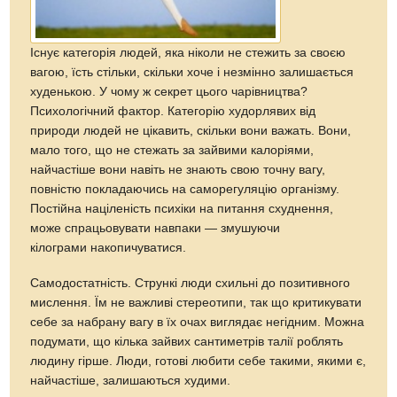
Існує категорія людей, яка ніколи не стежить за своєю
вагою, їсть стільки, скільки хоче і незмінно залишається
худенькою. У чому ж секрет цього чарівництва?
Психологічний фактор. Категорію худорлявих від
природи людей не цікавить, скільки вони важать. Вони,
мало того, що не стежать за зайвими калоріями,
найчастіше вони навіть не знають свою точну вагу,
повністю покладаючись на саморегуляцію організму.
Постійна націленість психіки на питання схуднення,
може спрацьовувати навпаки — змушуючи
кілограми накопичуватися.
Самодостатність. Стрункі люди схильні до позитивного
мислення. Їм не важливі стереотипи, так що критикувати
себе за набрану вагу в їх очах виглядає негідним. Можна
подумати, що кілька зайвих сантиметрів талії роблять
людину гірше. Люди, готові любити себе такими, якими є,
найчастіше, залишаються худими.