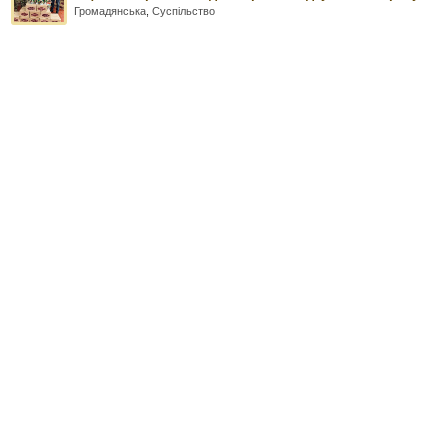
Громадянська
,
Суспільство