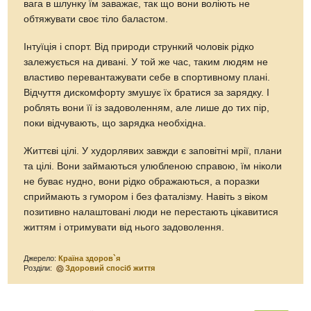
вага в шлунку їм заважає, так що вони воліють не
обтяжувати своє тіло баластом.
Інтуїція і спорт. Від природи стрункий чоловік рідко
залежується на дивані. У той же час, таким людям не
властиво перевантажувати себе в спортивному плані.
Відчуття дискомфорту змушує їх братися за зарядку. І
роблять вони її із задоволенням, але лише до тих пір,
поки відчувають, що зарядка необхідна.
Життєві цілі. У худорлявих завжди є заповітні мрії, плани
та цілі. Вони займаються улюбленою справою, їм ніколи
не буває нудно, вони рідко ображаються, а поразки
сприймають з гумором і без фаталізму. Навіть з віком
позитивно налаштовані люди не перестають цікавитися
життям і отримувати від нього задоволення.
Джерело:
Країна здоров`я
Розділи:
Здоровий спосіб життя