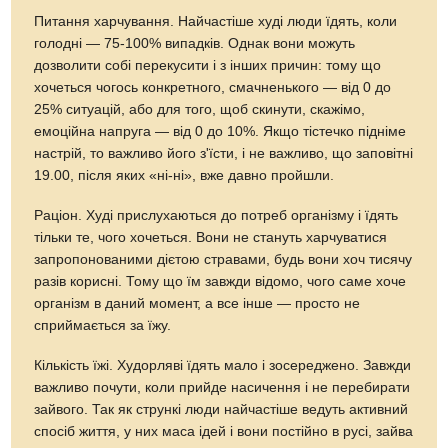
Питання харчування. Найчастіше худі люди їдять, коли
голодні — 75-100% випадків. Однак вони можуть
дозволити собі перекусити і з інших причин: тому що
хочеться чогось конкретного, смачненького — від 0 до
25% ситуацій, або для того, щоб скинути, скажімо,
емоційна напруга — від 0 до 10%. Якщо тістечко підніме
настрій, то важливо його з'їсти, і не важливо, що заповітні
19.00, після яких «ні-ні», вже давно пройшли.
Раціон. Худі прислухаються до потреб організму і їдять
тільки те, чого хочеться. Вони не стануть харчуватися
запропонованими дієтою стравами, будь вони хоч тисячу
разів корисні. Тому що їм завжди відомо, чого саме хоче
організм в даний момент, а все інше — просто не
сприймається за їжу.
Кількість їжі. Худорляві їдять мало і зосереджено. Завжди
важливо почути, коли прийде насичення і не перебирати
зайвого. Так як стрункі люди найчастіше ведуть активний
спосіб життя, у них маса ідей і вони постійно в русі, зайва