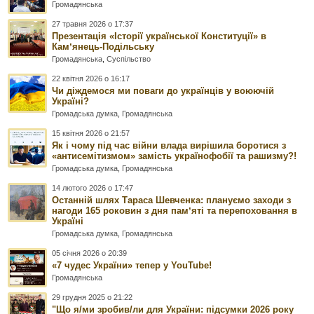
Громадянська
27 травня 2026 о 17:37
Презентація «Історії української Конституції» в
Камʼянець-Подільську
Громадянська
,
Суспільство
22 квітня 2026 о 16:17
Чи діждемося ми поваги до українців у воюючій
Україні?
Громадська думка
,
Громадянська
15 квітня 2026 о 21:57
Як і чому під час війни влада вирішила боротися з
«антисемітизмом» замість українофобії та рашизму?!
Громадська думка
,
Громадянська
14 лютого 2026 о 17:47
Останній шлях Тараса Шевченка: плануємо заходи з
нагоди 165 роковин з дня памʼяті та перепоховання в
Україні
Громадська думка
,
Громадянська
05 січня 2026 о 20:39
«7 чудес України» тепер у YouTube!
Громадянська
29 грудня 2025 о 21:22
"Що я/ми зробив/ли для України: підсумки 2026 року