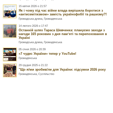
15 квітня 2026 о 21:57
Як і чому під час війни влада вирішила боротися з
«антисемітизмом» замість українофобії та рашизму?!
Громадська думка
,
Громадянська
14 лютого 2026 о 17:47
Останній шлях Тараса Шевченка: плануємо заходи з
нагоди 165 роковин з дня памʼяті та перепоховання в
Україні
Громадська думка
,
Громадянська
05 січня 2026 о 20:39
«7 чудес України» тепер у YouTube!
Громадянська
29 грудня 2025 о 21:22
"Що я/ми зробив/ли для України: підсумки 2026 року
Громадянська
,
Суспільство