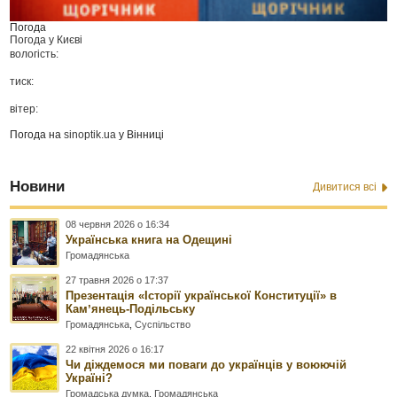
Погода
Погода у
Києві
вологість:
тиск:
вітер:
Погода на
sinoptik.ua
у Вінниці
Новини
Дивитися всі
08 червня 2026 о 16:34
Українська книга на Одещині
Громадянська
27 травня 2026 о 17:37
Презентація «Історії української Конституції» в
Камʼянець-Подільську
Громадянська
,
Суспільство
22 квітня 2026 о 16:17
Чи діждемося ми поваги до українців у воюючій
Україні?
Громадська думка
,
Громадянська