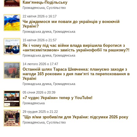
Камʼянець-Подільську
Громадянська
,
Суспільство
22 квітня 2026 о 16:17
Чи діждемося ми поваги до українців у воюючій
Україні?
Громадська думка
,
Громадянська
15 квітня 2026 о 21:57
Як і чому під час війни влада вирішила боротися з
«антисемітизмом» замість українофобії та рашизму?!
Громадська думка
,
Громадянська
14 лютого 2026 о 17:47
Останній шлях Тараса Шевченка: плануємо заходи з
нагоди 165 роковин з дня памʼяті та перепоховання в
Україні
Громадська думка
,
Громадянська
05 січня 2026 о 20:39
«7 чудес України» тепер у YouTube!
Громадянська
29 грудня 2025 о 21:22
"Що я/ми зробив/ли для України: підсумки 2026 року
Громадянська
,
Суспільство