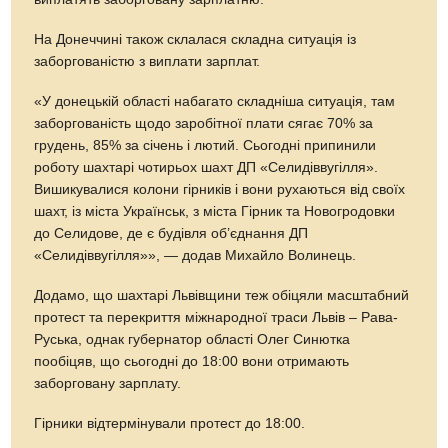
На Донеччині також склалася складна ситуація із
заборгованістю з виплати зарплат.
«У донецькій області набагато складніша ситуація, там
заборгованість щодо заробітної плати сягає 70% за
грудень, 85% за січень і лютий. Сьогодні припинили
роботу шахтарі чотирьох шахт ДП «Селидіввугілля».
Вишикувалися колони гірників і вони рухаються від своїх
шахт, із міста Українськ, з міста Гірник та Новогродовки
до Селидове, де є будівля об’єднання ДП
«Селидіввугілля»», — додав Михайло Волинець.
Додамо, що шахтарі Львівщини теж обіцяли масштабний
протест та перекриття міжнародної траси Львів – Рава-
Руська, однак губернатор області Олег Синютка
пообіцяв, що сьогодні до 18:00 вони отримають
заборговану зарплату.
Гірники відтермінували протест до 18:00.