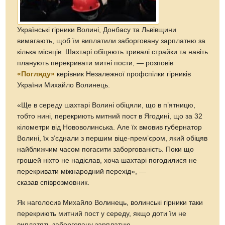
Українські гірники Волині, Донбасу та Львівщини
вимагають, щоб їм виплатили заборговану зарплатню за
кілька місяців. Шахтарі обіцяють тривалі страйки та навіть
планують перекривати митні пости, — розповів
«Погляду»
керівник Незалежної профспілки гірників
України Михайло Волинець.
«Ще в середу шахтарі Волині обіцяли, що в п’ятницю,
тобто нині, перекриють митний пост в Ягодині, що за 32
кілометри від Нововолинська. Але їх вмовив губернатор
Волині, їх з’єднали з першим віце-прем’єром, який обіцяв
найближчим часом погасити заборгованість. Поки що
грошей ніхто не надіслав, хоча шахтарі погодилися не
перекривати міжнародний перехід», —
сказав співрозмовник.
Як наголосив Михайло Волинець, волинські гірники таки
перекриють митний пост у середу, якщо доти їм не
виплатять заборговану зарплатню.