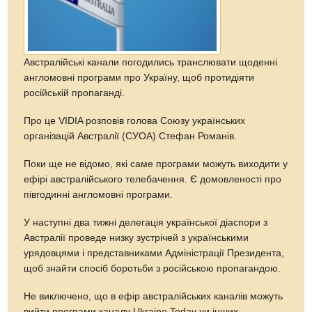
Австралійські канали погодились транслювати щоденні
англомовні програми про Україну, щоб протидіяти
російській пропаганді.
Про це VIDIA розповів голова Союзу українських
організацій Австралії (СУОА) Стефан Романів.
Поки ще не відомо, які саме програми можуть виходити у
ефірі австралійського телебачення. Є домовленості про
півгодинні англомовні програми.
У наступні два тижні делегація української діаспори з
Австралії проведе низку зустрічей з українськими
урядовцями і представниками Адміністрації Президента,
щоб знайти спосіб боротьби з російською пропагандою.
Не виключено, що в ефір австралійських каналів можуть
вийти програми каналу Ukraine Today чи інших.