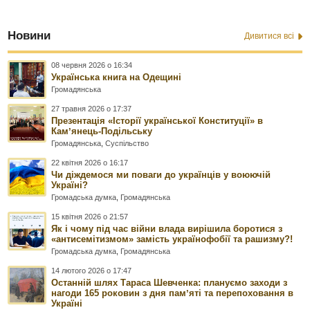
Новини
Дивитися всі
08 червня 2026 о 16:34
Українська книга на Одещині
Громадянська
27 травня 2026 о 17:37
Презентація «Історії української Конституції» в
Камʼянець-Подільську
Громадянська
,
Суспільство
22 квітня 2026 о 16:17
Чи діждемося ми поваги до українців у воюючій
Україні?
Громадська думка
,
Громадянська
15 квітня 2026 о 21:57
Як і чому під час війни влада вирішила боротися з
«антисемітизмом» замість українофобії та рашизму?!
Громадська думка
,
Громадянська
14 лютого 2026 о 17:47
Останній шлях Тараса Шевченка: плануємо заходи з
нагоди 165 роковин з дня памʼяті та перепоховання в
Україні