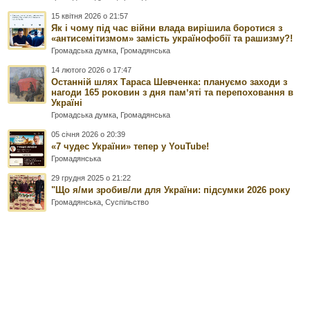
15 квітня 2026 о 21:57
Як і чому під час війни влада вирішила боротися з
«антисемітизмом» замість українофобії та рашизму?!
Громадська думка
,
Громадянська
14 лютого 2026 о 17:47
Останній шлях Тараса Шевченка: плануємо заходи з
нагоди 165 роковин з дня памʼяті та перепоховання в
Україні
Громадська думка
,
Громадянська
05 січня 2026 о 20:39
«7 чудес України» тепер у YouTube!
Громадянська
29 грудня 2025 о 21:22
"Що я/ми зробив/ли для України: підсумки 2026 року
Громадянська
,
Суспільство