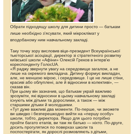
Обрати підходящу школу для дитини просто — батькам
лише необхідно з'ясувати, який мікроклімат у
вподобаному ним навчальному закладі.
Таку точку зору висловив віце-президент Всеукраїнської
тьюторської асоціації, директор зі стратегічного розвитку
київської школи «Афіни» Олексій Греков в інтерв'ю
кореспонденту ГолосUA.
«Я раджу звернути увагу на середовище загалом, а не
лише на окремого викладача. Дитину формує викладач,
але, не меншою мірою, і середовище. І це не лише стіни,
красиві або облуплені, але й відносини в колективі», —
сказав він.
При цьому він зазначив, що батькам украй важливо
зрозуміти, які відносини в цьому навчальному закладі
існують між дітьми та дорослими, а також — між
старшими дітьми й молодшими.
«Тут дуже важливі два моменти. По-перше, чи зможете
ви швидко і безперешкодно вийти на «першу особу»
школи, тобто, директора. Якщо для цього потрібно
пройти багато етапів, ви там як батько — ніхто. По-друге,
досить прогулятися по поверхах школи та
поспостерігати, як дорослі розмовляють з дітьми,