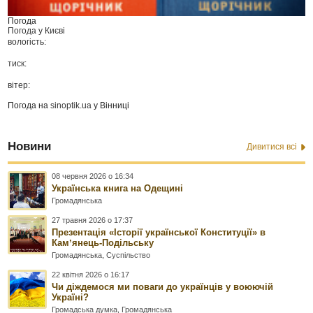
Погода
Погода у
Києві
вологість:
тиск:
вітер:
Погода на
sinoptik.ua
у Вінниці
Новини
Дивитися всі
08 червня 2026 о 16:34
Українська книга на Одещині
Громадянська
27 травня 2026 о 17:37
Презентація «Історії української Конституції» в
Камʼянець-Подільську
Громадянська
,
Суспільство
22 квітня 2026 о 16:17
Чи діждемося ми поваги до українців у воюючій
Україні?
Громадська думка
,
Громадянська