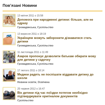
Пов’язані Новини
13 квітня 2011 о 15:58
Допомога при народженні дитини: більше, але не
одразу
Громадянська
,
Суспільство
13 вересня 2011 о 18:19
Українцям можуть заборонити дізнаватися стать
дитини
Громадянська
,
Суспільство
11 листопада 2011 о 11:49
Азаров пропонує дозволити батькам обирати мову
для дитини у садочку
Громадянська
,
Суспільство
17 лютого 2011 о 18:14
Медики радять не поспішати віддавати дитину до
школи
Новини освіти
,
Освічена
25 червня 2012 о 16:47
Вік дитини під час поїздки потягом необхідно
підтверджувати оригіналом документів
Суспільство