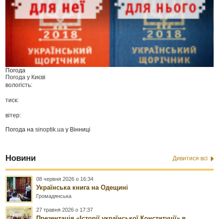
Погода
Погода у
Києві
вологість:
тиск:
вітер:
Погода на
sinoptik.ua
у Вінниці
Новини
Дивитися всі
08 червня 2026 о 16:34
Українська книга на Одещині
Громадянська
27 травня 2026 о 17:37
Презентація «Історії української Конституції» в