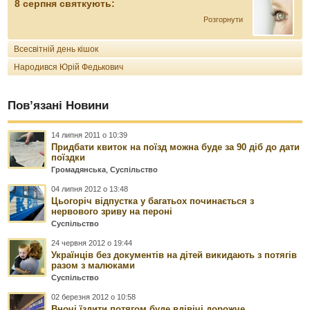
8 серпня святкують:
Розгорнути
Всесвітній день кішок
Народився Юрій Федькович
Пов’язані Новини
14 липня 2011 о 10:39
Придбати квиток на поїзд можна буде за 90 діб до дати
поїздки
Громадянська
,
Суспільство
04 липня 2012 о 13:48
Цьогоріч відпустка у багатьох починається з
нервового зриву на пероні
Суспільство
24 червня 2012 о 19:44
Українців без документів на дітей викидають з потягів
разом з малюками
Суспільство
02 березня 2012 о 10:58
Вночі їздити потягом буде вдівічі дорожче