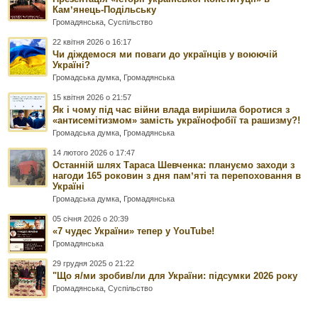
Камʼянець-Подільську
Громадянська
,
Суспільство
22 квітня 2026 о 16:17
Чи діждемося ми поваги до українців у воюючій
Україні?
Громадська думка
,
Громадянська
15 квітня 2026 о 21:57
Як і чому під час війни влада вирішила боротися з
«антисемітизмом» замість українофобії та рашизму?!
Громадська думка
,
Громадянська
14 лютого 2026 о 17:47
Останній шлях Тараса Шевченка: плануємо заходи з
нагоди 165 роковин з дня памʼяті та перепоховання в
Україні
Громадська думка
,
Громадянська
05 січня 2026 о 20:39
«7 чудес України» тепер у YouTube!
Громадянська
29 грудня 2025 о 21:22
"Що я/ми зробив/ли для України: підсумки 2026 року
Громадянська
,
Суспільство