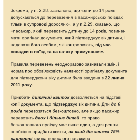
Зокрема, у п. 2.28. зазначено, що «діти до 14 років
допускаються до перевезення в пасажирських поїздах
тільки в супроводі дорослих», а у п.2.29. сказано, що
«пасажир, який перевозить дитину до 14 років, повинен
мати оригінал документа, який підтверджує вік дитини, і
надавати його особам, які контролюють,
під час
посадки в поїзд та на шляху прямування».
Правила перевезень неодноразово зазнавали змін, і
норма про обов’язковість наявності оригіналу документа
для підтвердженн віку дитини була введена
з 22 липня
2011 року.
Придбати
дитячий квиток
дозволяється на підставі
копії документа, що підтверджує вік дитини. Діти
до 6
років
перевозяться безкоштовно, але якщо пасажир
перевозить
двох і більше дітей
, то право
безкоштовного проїзду має лише один, а для решти
необхідно придбати квитки,
на який діє знижка 75%
вартості
квитка дорослого пасажира.