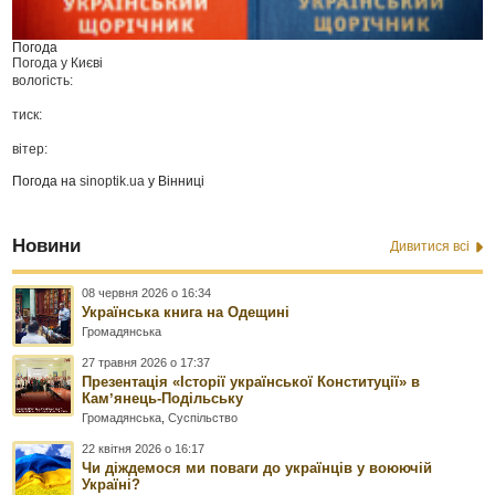
Погода
Погода у
Києві
вологість:
тиск:
вітер:
Погода на
sinoptik.ua
у Вінниці
Новини
Дивитися всі
08 червня 2026 о 16:34
Українська книга на Одещині
Громадянська
27 травня 2026 о 17:37
Презентація «Історії української Конституції» в
Камʼянець-Подільську
Громадянська
,
Суспільство
22 квітня 2026 о 16:17
Чи діждемося ми поваги до українців у воюючій
Україні?