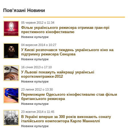
Пов’язані Новини
05 червня 2012 о 11:34
Фільм українського режисера отримав гран-прі
престижного кінофестивалю
Новини культури
04 вересня 2014 о 10:27
У Києві розпочався тиждень українського кіно на
підтримку режисера Сенцова
Новини культури
16 січня 2013 о 17:10
У Львові покажуть найкращі українські
короткометражки-2012
Новини культури
23 липня 2012 о 13:30
Переможцем Одеського кінофестивалю став фільм
британського режисера
Новини культури
23 жовтня 2014 о 11:45
В Україні вперше за 300 років виконають сонату
італійського композитора Карло Маннеллі
Новини культури