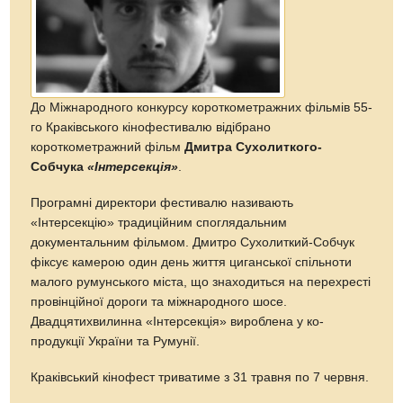
До Міжнародного конкурсу короткометражних фільмів 55-
го Краківського кінофестивалю відібрано
короткометражний фільм
Дмитра Сухолиткого-
Собчука
«Інтерсекція»
.
Програмні директори фестивалю називають
«Інтерсекцію» традиційним споглядальним
документальним фільмом. Дмитро Сухолиткий-Собчук
фіксує камерою один день життя циганської спільноти
малого румунського міста, що знаходиться на перехресті
провінційної дороги та міжнародного шосе.
Двадцятихвилинна «Інтерсекція» вироблена у ко-
продукції України та Румунії.
Краківський кінофест триватиме з 31 травня по 7 червня.