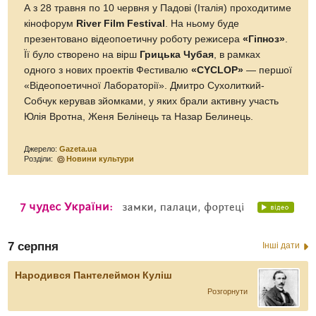
А з 28 травня по 10 червня у Падові (Італія) проходитиме
кінофорум
River Film Festival
. На ньому буде
презентовано відеопоетичну роботу режисера
«Гіпноз»
.
Її було створено на вірш
Грицька Чубая
, в рамках
одного з нових проектів Фестивалю
«CYCLOP»
— першої
«Відеопоетичної Лабораторії». Дмитро Сухолиткий-
Собчук керував зйомками, у яких брали активну участь
Юлія Вротна, Женя Белінець та Назар Белинець.
Джерело:
Gazeta.ua
Розділи:
Новини культури
7 серпня
Інші дати
Народився Пантелеймон Куліш
Розгорнути