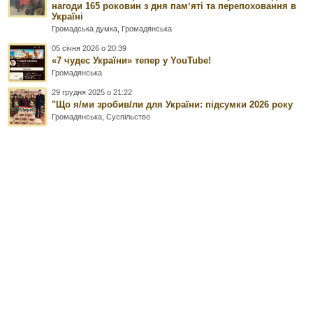
нагоди 165 роковин з дня памʼяті та перепоховання в
Україні
Громадська думка
,
Громадянська
05 січня 2026 о 20:39
«7 чудес України» тепер у YouTube!
Громадянська
29 грудня 2025 о 21:22
"Що я/ми зробив/ли для України: підсумки 2026 року
Громадянська
,
Суспільство