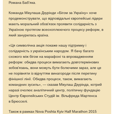
Романа Баб'яка.
Команда Мікулаша Дзурінди «Бігом за Україну» хоче
продемонструвати, що відповідальні європейські лідери
мають моральний обов'язок проявити солідарність з
Україною протягом всеохоплюючого процесу реформ, в
який занурилась країна.
«Ця символічна акція покаже нашу підтримку і
солідарність з українським народом. Я бачу багато
схожого між бігом на марафоні та впровадженням
реформ: обидва процеси вимагають довготермінових
зобов'язань, вони можуть бути болючими зараз, але це
не порівняти із відчуттям винагороди після перетину
фінішної лінії. Обидва процеси, також, вимагають
командних зусиль», — сказав Мікулаш Дзурінда, котрий
наразі очолює аналітичний центр, політичну фундацію
Центр Європейських Студій ім. Вільфреда Мартенса
в Брюсселі.
Також в рамках Nova Poshta Kyiv Half Marathon 2015