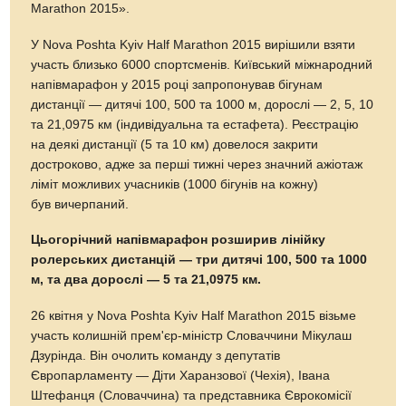
Marathon 2015».
У Nova Poshta Kyiv Half Marathon 2015 вирішили взяти
участь близько 6000 спортсменів. Київський міжнародний
напівмарафон у 2015 році запропонував бігунам
дистанції — дитячі 100, 500 та 1000 м, дорослі — 2, 5, 10
та 21,0975 км (індивідуальна та естафета). Реєстрацію
на деякі дистанції (5 та 10 км) довелося закрити
достроково, адже за перші тижні через значний ажіотаж
ліміт можливих учасників (1000 бігунів на кожну)
був вичерпаний.
Цьогорічний напівмарафон розширив лінійку
ролерських дистанцій — три дитячі 100, 500 та 1000
м, та два дорослі — 5 та 21,0975 км.
26 квітня у Nova Poshta Kyiv Half Marathon 2015 візьме
участь колишній прем'єр-міністр Словаччини Мікулаш
Дзурінда. Він очолить команду з депутатів
Європарламенту — Діти Харанзової (Чехія), Івана
Штефанця (Словаччина) та представника Єврокомісії