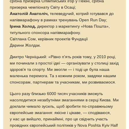
срібна призерка Олімпійських ігор у Пекіні, срібна
призерка чемпіонату Світу в Осаці;
Анатолій Анатоліч,
телеведучий, котрий готувався до
напівмарафону в рамках тренувань Open Run Day;
Ірина Холод,
директор з маркетингу «Нова Пошта»,
титульного спонсора напівмарафону.
Світлана Сом, керівник проектів Фундації
Дарини Жолдак.
Дмитро Черніцький: «Рівно п'ять років тому, у 2010 році,
ми починали з простої ідеї — організувати у столиці захід
здоров'я та спорту. Ми змогли — і тоді це була наша
маленька перемога. Та з кожним роком, завдяки нашим
спонсорам, партнерам та учасникам, ми розвиваємося.
Цього разу близько 6000 тисяч учасників зможуть
насолодитися незабутніми змаганнями в серці Києва. Ми
доклали чимало зусиль, щоб зробити по-справжньому
європейське змагання: якісне і цікаве, — сподіваюся,
у нас це вийшло, принаймні, про це свідчить участь
провідних європейський політиків у Nova Poshta Kyiv Half