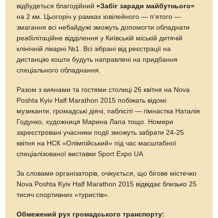
відбудеться благодійний
«Забіг заради майбутнього»
на 2 км. Цьогоріч у рамках ювілейного — п'ятого —
змагання всі небайдужі зможуть допомогти обладнати
реабілітаційне відділення у Київській міській дитячій
клінічній лікарні №1. Всі зібрані від реєстрації на
дистанцію кошти будуть направлені на придбання
спеціального обладнання.
Разом з киянами та гостями столиці 26 квітня на Nova
Poshta Kyiv Half Marathon 2015 побіжать відомі
музиканти, громадські діячі, паблісіті — гімнастка Наталія
Годунко, художниця Марина Лапа тощо. Номери
зареєстровані учасники події зможуть забрати 24-25
квітня на НСК «Олімпійський» під час масштабної
спеціалізованої виставки Sport Expo UA.
За словами організаторів, очікується, що бігове містечко
Nova Poshta Kyiv Half Marathon 2015 відвідає близько 25
тисяч спортивних «туристів».
Обмежений рух громадського транспорту: