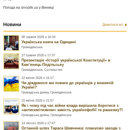
Погода на
sinoptik.ua
у Вінниці
Новини
Дивитися всі
08 червня 2026 о 16:34
Українська книга на Одещині
Громадянська
27 травня 2026 о 17:37
Презентація «Історії української Конституції» в
Камʼянець-Подільську
Громадянська
,
Суспільство
22 квітня 2026 о 16:17
Чи діждемося ми поваги до українців у воюючій
Україні?
Громадська думка
,
Громадянська
15 квітня 2026 о 21:57
Як і чому під час війни влада вирішила боротися з
«антисемітизмом» замість українофобії та рашизму?!
Громадська думка
,
Громадянська
14 лютого 2026 о 17:47
Останній шлях Тараса Шевченка: плануємо заходи з