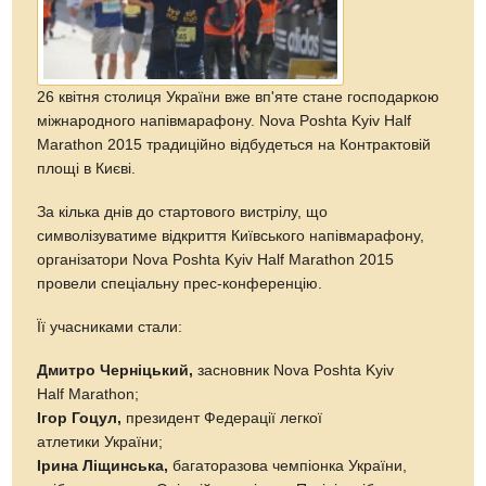
26 квітня столиця України вже вп'яте стане господаркою
міжнародного напівмарафону. Nova Poshta Kyiv Half
Marathon 2015 традиційно відбудеться на Контрактовій
площі в Києві.
За кілька днів до стартового вистрілу, що
символізуватиме відкриття Київського напівмарафону,
організатори Nova Poshta Kyiv Half Marathon 2015
провели спеціальну прес-конференцію.
Її учасниками стали:
Дмитро Черніцький,
засновник Nova Poshta Kyiv
Half Marathon;
Ігор Гоцул,
президент Федерації легкої
атлетики України;
Ірина Ліщинська,
багаторазова чемпіонка України,