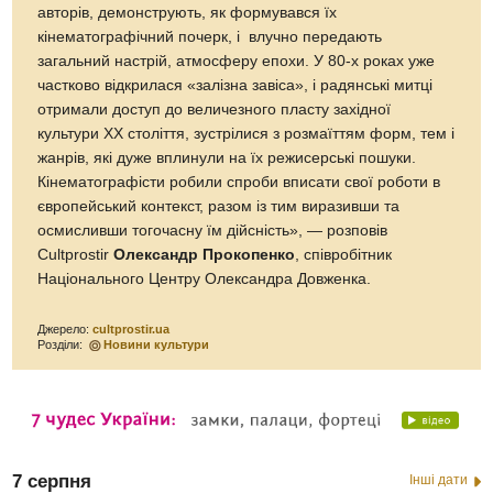
авторів, демонструють, як формувався їх
кінематографічний почерк, і влучно передають
загальний настрій, атмосферу епохи. У 80-х роках уже
частково відкрилася «залізна завіса», і радянські митці
отримали доступ до величезного пласту західної
культури ХХ століття, зустрілися з розмаїттям форм, тем і
жанрів, які дуже вплинули на їх режисерські пошуки.
Кінематографісти робили спроби вписати свої роботи в
європейський контекст, разом із тим виразивши та
осмисливши тогочасну їм дійсність», — розповів
Cultprostir
Олександр Прокопенко
, співробітник
Національного Центру Олександра Довженка.
Джерело:
cultprostir.ua
Розділи:
Новини культури
7 серпня
Інші дати