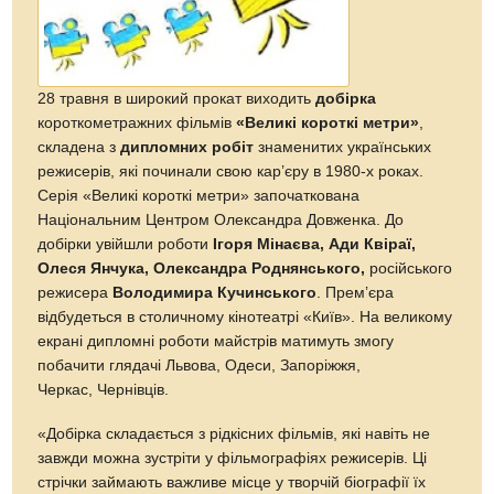
28 травня в широкий прокат виходить
добірка
короткометражних фільмів
«Великі короткі метри»
,
складена з
дипломних робіт
знаменитих українських
режисерів, які починали свою кар’єру в 1980-х роках.
Серія «Великі короткі метри» започаткована
Національним Центром Олександра Довженка. До
добірки увійшли роботи
Ігоря Мінаєва, Ади Квіраї,
Олеся Янчука, Олександра Роднянського,
російського
режисера
Володимира Кучинського
. Прем’єра
відбудеться в столичному кінотеатрі «Київ». На великому
екрані дипломні роботи майстрів матимуть змогу
побачити глядачі Львова, Одеси, Запоріжжя,
Черкас, Чернівців.
«Добірка складається з рідкісних фільмів, які навіть не
завжди можна зустріти у фільмографіях режисерів. Ці
стрічки займають важливе місце у творчій біографії їх