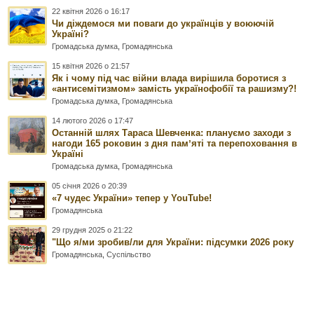
22 квітня 2026 о 16:17
Чи діждемося ми поваги до українців у воюючій
Україні?
Громадська думка
,
Громадянська
15 квітня 2026 о 21:57
Як і чому під час війни влада вирішила боротися з
«антисемітизмом» замість українофобії та рашизму?!
Громадська думка
,
Громадянська
14 лютого 2026 о 17:47
Останній шлях Тараса Шевченка: плануємо заходи з
нагоди 165 роковин з дня памʼяті та перепоховання в
Україні
Громадська думка
,
Громадянська
05 січня 2026 о 20:39
«7 чудес України» тепер у YouTube!
Громадянська
29 грудня 2025 о 21:22
"Що я/ми зробив/ли для України: підсумки 2026 року
Громадянська
,
Суспільство