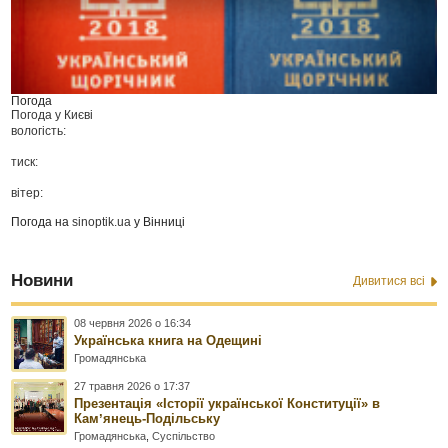
Погода
Погода у
Києві
вологість:
тиск:
вітер:
Погода на
sinoptik.ua
у Вінниці
Новини
Дивитися всі
08 червня 2026 о 16:34
Українська книга на Одещині
Громадянська
27 травня 2026 о 17:37
Презентація «Історії української Конституції» в
Камʼянець-Подільську
Громадянська
,
Суспільство