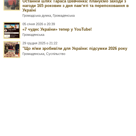
Останній шлях Тараса Шевченка: плануємо заходи з
нагоди 165 роковин з дня памʼяті та перепоховання в
Україні
Громадська думка
,
Громадянська
05 січня 2026 о 20:39
«7 чудес України» тепер у YouTube!
Громадянська
29 грудня 2025 о 21:22
"Що я/ми зробив/ли для України: підсумки 2026 року
Громадянська
,
Суспільство