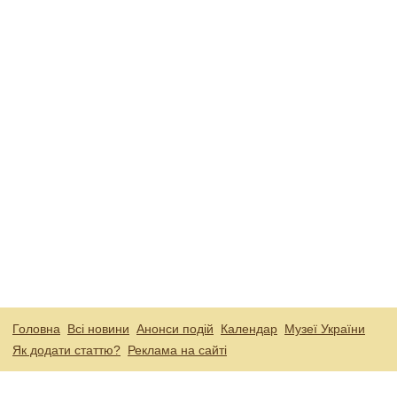
Головна
Всі новини
Анонси подій
Календар
Музеї України
Як додати статтю?
Реклама на сайті