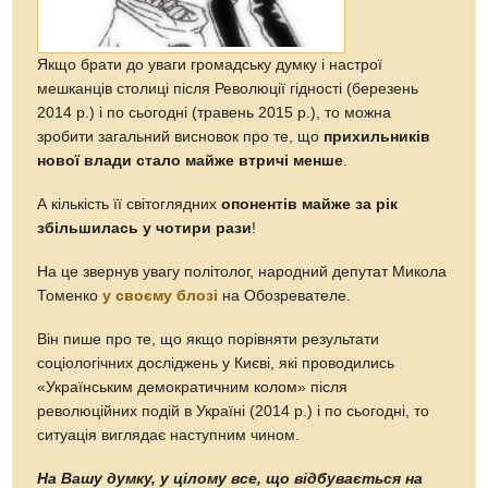
Якщо брати до уваги громадську думку і настрої
мешканців столиці після Революції гідності (березень
2014 р.) і по сьогодні (травень 2015 р.), то можна
зробити загальний висновок про те, що
прихильників
нової влади стало майже втричі менше
.
А кількість її світоглядних
опонентів майже за рік
збільшилась у чотири рази
!
На це звернув увагу політолог, народний депутат Микола
Томенко
у своєму блозі
на Обозревателе.
Він пише про те, що якщо порівняти результати
соціологічних досліджень у Києві, які проводились
«Українським демократичним колом» після
революційних подій в Україні (2014 р.) і по сьогодні, то
ситуація виглядає наступним чином.
На Вашу думку, у цілому все, що відбувається на