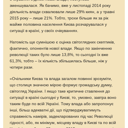
зменшувалася. Як бачимо, вже у листопаді 2014 року
діяльність влади схвалювали лише 29% киян, а у травні
2015 року – лише 21%. Тобто, трохи більше як за рік
майже половина населення Києва розчарувалася у
ситуації в країні, у своїх очікуваннях.
Натомість ще сумнішою є оцінка світоглядних скептиків,
фактично, опонентів нової влади. Якщо по закінченню
революції таких було лише 13,8%, то сьогодні їх вже
61,3%, тобто – їх кількість збільшилась більше, ніж у
чотири рази.
«Очільники Києва та влада загалом повинні зрозуміти,
що столиця значною мірою формує громадську думку,
світогляд України. І якщо таке критичне ставлення до
ситуації в країні сьогодні у Києві, то, умовно, завтра воно
таким буде по всій Україні. Тому влада або запропонує
інші, більш адекватні дії, що підтверджуватимуть
справжність намірів, задекларованих під час Революції
гідності, або, як мінімум, місцеву владу в Києві та по всій