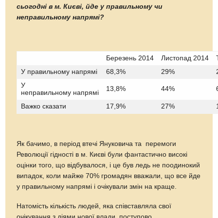
сьогодні в м. Києві, йде у правильному чи
неправильному напрямі?
Березень 2014
Листопад 2014
У правильному напрямі
68,3%
29%
У
13,8%
44%
неправильному напрямі
Важко сказати
17,9%
27%
Як бачимо, в період втечі Януковича та перемоги
Революції гідності в м. Києві були фантастично високі
оцінки того, що відбувалося, і це був ледь не поодинокий
випадок, коли майже 70% громадян вважали, що все йде
у правильному напрямі і очікували змін на краще.
Натомість кількість людей, яка співставляла свої
очікування з діями нової влади, поступово