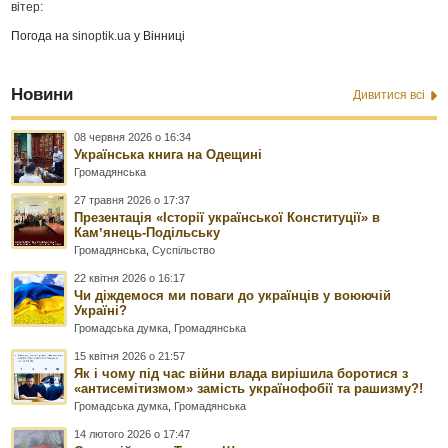
вітер:
Погода на
sinoptik.ua
у Вінниці
Новини
Дивитися всі
08 червня 2026 о 16:34
Українська книга на Одещині
Громадянська
27 травня 2026 о 17:37
Презентація «Історії української Конституції» в
Камʼянець-Подільську
Громадянська
,
Суспільство
22 квітня 2026 о 16:17
Чи діждемося ми поваги до українців у воюючій
Україні?
Громадська думка
,
Громадянська
15 квітня 2026 о 21:57
Як і чому під час війни влада вирішила боротися з
«антисемітизмом» замість українофобії та рашизму?!
Громадська думка
,
Громадянська
14 лютого 2026 о 17:47