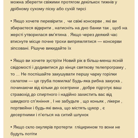
можна зберегти свіжими протягом декількох тижнів у
дрібному сухому піску або сухій тирсі
• Якщо хочете перевірити , чи свіжі консерви , які ви
збираєтеся відкрити , натисніть на дно банки так , щоб на
жерсті утворилася вм'ятина . Якщо через деякий час
втиснуте місце почне трохи випрямлятися — консерви
зіпсовані. Рішуче викидайте їх
• Якщо ви хочете зустріти Новий рік в більш-менш ясній
свідомості і додивитися до кінця святкову телепрограму ,
то ... Не поспішайте закушувати першу чарку горілки
салатом — це груба помилка! Будь-яка рибна закуска ,
починаючи від кільки до осетрини , добре підготує ваш
стравохід до спиртного і надійно захистить вас від
швидкого сп'яніння , І не забудьте , що коньяк , лікери ,
портвейни і будь-які вина, що містять цукор , є
десертними і п'ються на ситий шлунок
• Якщо скло окулярів протерти гліцирином то вони не
будуть потіти