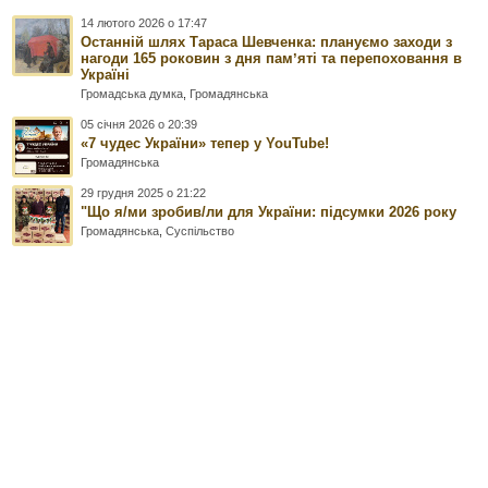
14 лютого 2026 о 17:47
Останній шлях Тараса Шевченка: плануємо заходи з
нагоди 165 роковин з дня памʼяті та перепоховання в
Україні
Громадська думка
,
Громадянська
05 січня 2026 о 20:39
«7 чудес України» тепер у YouTube!
Громадянська
29 грудня 2025 о 21:22
"Що я/ми зробив/ли для України: підсумки 2026 року
Громадянська
,
Суспільство