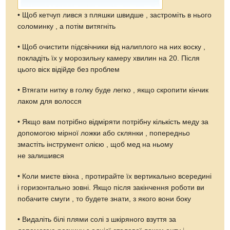
• Щоб кетчуп лився з пляшки швидше , застроміть в нього
соломинку , а потім витягніть
• Щоб очистити підсвічники від налиплого на них воску ,
покладіть їх у морозильну камеру хвилин на 20. Після
цього віск відійде без проблем
• Втягати нитку в голку буде легко , якщо скропити кінчик
лаком для волосся
• Якщо вам потрібно відміряти потрібну кількість меду за
допомогою мірної ложки або склянки , попередньо
змастіть інструмент олією , щоб мед на ньому
не залишився
• Коли миєте вікна , протирайте їх вертикально всередині
і горизонтально зовні. Якщо після закінчення роботи ви
побачите смуги , то будете знати, з якого вони боку
• Видаліть білі плями солі з шкіряного взуття за