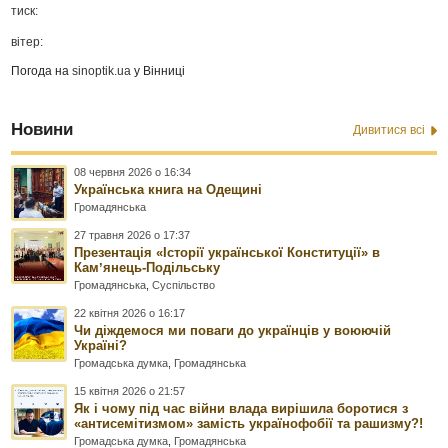
тиск:
вітер:
Погода на
sinoptik.ua
у Вінниці
Новини
Дивитися всі
08 червня 2026 о 16:34
Українська книга на Одещині
Громадянська
27 травня 2026 о 17:37
Презентація «Історії української Конституції» в
Камʼянець-Подільську
Громадянська
,
Суспільство
22 квітня 2026 о 16:17
Чи діждемося ми поваги до українців у воюючій
Україні?
Громадська думка
,
Громадянська
15 квітня 2026 о 21:57
Як і чому під час війни влада вирішила боротися з
«антисемітизмом» замість українофобії та рашизму?!
Громадська думка
,
Громадянська