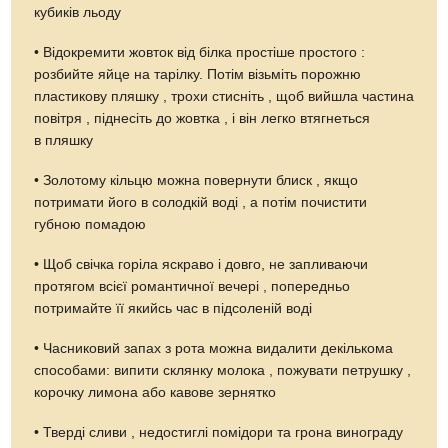
кубиків льоду
• Відокремити жовток від білка простіше простого :
розбийте яйце на тарілку. Потім візьміть порожню
пластикову пляшку , трохи стисніть , щоб вийшла частина
повітря , піднесіть до жовтка , і він легко втягнеться
в пляшку
• Золотому кільцю можна повернути блиск , якщо
потримати його в солодкій воді , а потім почистити
губною помадою
• Щоб свічка горіла яскраво і довго, не запливаючи
протягом всієї романтичної вечері , попередньо
потримайте її якийсь час в підсоленій воді
• Часниковий запах з рота можна видалити декількома
способами: випити склянку молока , пожувати петрушку ,
корочку лимона або кавове зернятко
• Тверді сливи , недостиглі помідори та грона винограду