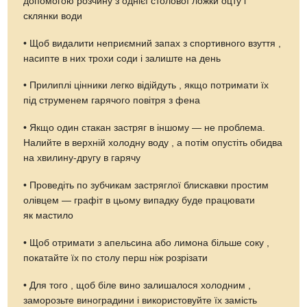
допомогою розчину з однієї столової ложки оцту і
склянки води
• Щоб видалити неприємний запах з спортивного взуття ,
насипте в них трохи соди і залиште на день
• Прилиплі цінники легко відійдуть , якщо потримати їх
під струменем гарячого повітря з фена
• Якщо один стакан застряг в іншому — не проблема.
Налийте в верхній холодну воду , а потім опустіть обидва
на хвилину-другу в гарячу
• Проведіть по зубчикам застряглої блискавки простим
олівцем — графіт в цьому випадку буде працювати
як мастило
• Щоб отримати з апельсина або лимона більше соку ,
покатайте їх по столу перш ніж розрізати
• Для того , щоб біле вино залишалося холодним ,
заморозьте виноградини і використовуйте їх замість