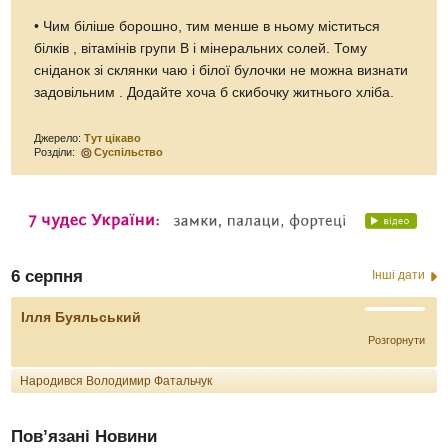
• Чим біліше борошно, тим менше в ньому міститься
білків , вітамінів групи В і мінеральних солей. Тому
сніданок зі склянки чаю і білої булочки не можна визнати
задовільним . Додайте хоча б скибочку житнього хліба.
Джерело:
Тут цікаво
Розділи:
Суспільство
6 серпня
Інші дати
Ілля Буяльський
Розгорнути
Народився Володимир Фатальчук
Пов’язані Новини