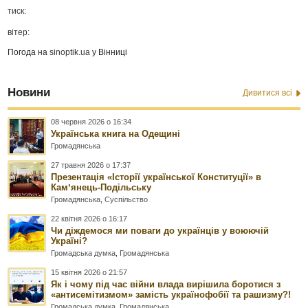
тиск:
вітер:
Погода на
sinoptik.ua
у Вінниці
Новини
Дивитися всі
08 червня 2026 о 16:34
Українська книга на Одещині
Громадянська
27 травня 2026 о 17:37
Презентація «Історії української Конституції» в
Камʼянець-Подільську
Громадянська
,
Суспільство
22 квітня 2026 о 16:17
Чи діждемося ми поваги до українців у воюючій
Україні?
Громадська думка
,
Громадянська
15 квітня 2026 о 21:57
Як і чому під час війни влада вирішила боротися з
«антисемітизмом» замість українофобії та рашизму?!
Громадська думка
,
Громадянська