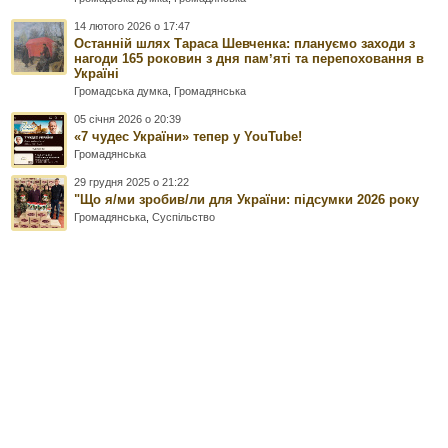
14 лютого 2026 о 17:47
Останній шлях Тараса Шевченка: плануємо заходи з
нагоди 165 роковин з дня памʼяті та перепоховання в
Україні
Громадська думка
,
Громадянська
05 січня 2026 о 20:39
«7 чудес України» тепер у YouTube!
Громадянська
29 грудня 2025 о 21:22
"Що я/ми зробив/ли для України: підсумки 2026 року
Громадянська
,
Суспільство