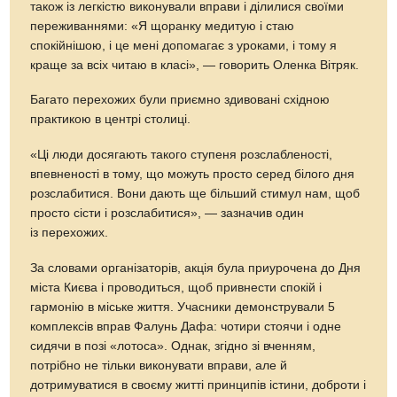
також із легкістю виконували вправи і ділилися своїми
переживаннями: «Я щоранку медитую і стаю
спокійнішою, і це мені допомагає з уроками, і тому я
краще за всіх читаю в класі», — говорить Оленка Вітряк.
Багато перехожих були приємно здивовані східною
практикою в центрі столиці.
«Ці люди досягають такого ступеня розслабленості,
впевненості в тому, що можуть просто серед білого дня
розслабитися. Вони дають ще більший стимул нам, щоб
просто сісти і розслабитися», — зазначив один
із перехожих.
За словами організаторів, акція була приурочена до Дня
міста Києва і проводиться, щоб привнести спокій і
гармонію в міське життя. Учасники демонстрували 5
комплексів вправ Фалунь Дафа: чотири стоячи і одне
сидячи в позі «лотоса». Однак, згідно зі вченням,
потрібно не тільки виконувати вправи, але й
дотримуватися в своєму житті принципів істини, доброти і