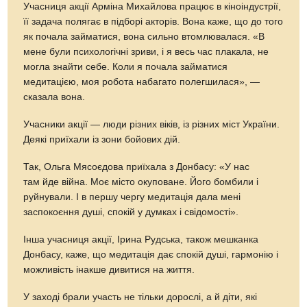
Учасниця акції Арміна Михайлова працює в кіноіндустрії,
її задача полягає в підборі акторів. Вона каже, що до того
як почала займатися, вона сильно втомлювалася. «В
мене були психологічні зриви, і я весь час плакала, не
могла знайти себе. Коли я почала займатися
медитацією, моя робота набагато полегшилася», —
сказала вона.
Учасники акції — люди різних віків, із різних міст України.
Деякі приїхали із зони бойових дій.
Так, Ольга Мясоєдова приїхала з Донбасу: «У нас
там йде війна. Моє місто окуповане. Його бомбили і
руйнували. І в першу чергу медитація дала мені
заспокоєння душі, спокій у думках і свідомості».
Інша учасниця акції, Ірина Рудська, також мешканка
Донбасу, каже, що медитація дає спокій душі, гармонію і
можливість інакше дивитися на життя.
У заході брали участь не тільки дорослі, а й діти, які